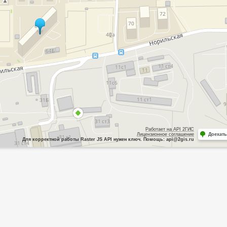
Работает на API 2ГИС
Лицензионное соглашение
Доехать
Для корректной работы Raster JS API нужен ключ. Помощь: api@2gis.ru