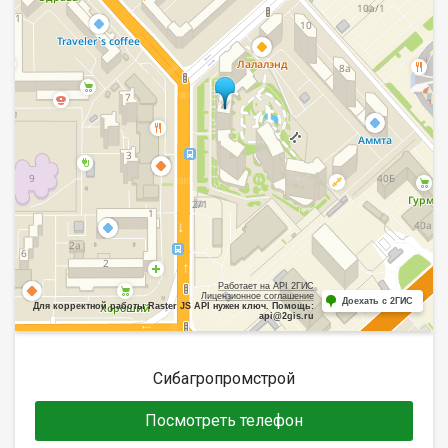
Работает на API 2ГИС
Лицензионное соглашение
Доехать с 2ГИС
Для корректной работы Raster JS API нужен ключ. Помощь:
api@2gis.ru
Сибагропромстрой
Посмотреть телефон