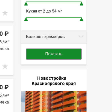
Кухня от
2 до 54
м²
0 ₽
Больше параметров
б./м²
отека
Показать
Новостройки
Красноярского края
0 ₽
б./м²
отека