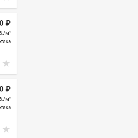
0 ₽
б./м²
отека
0 ₽
б./м²
отека