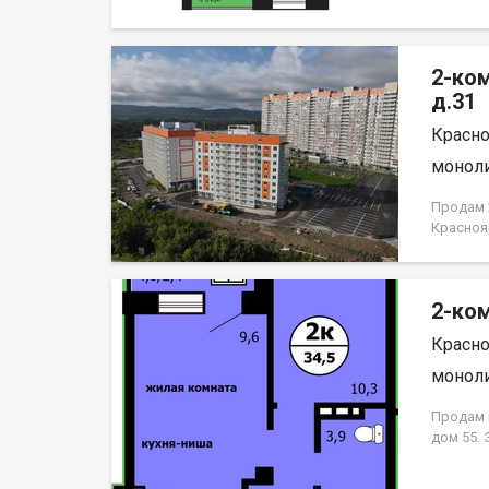
2-ко
д.31
Красно
моноли
Продам 2
Красноя
НЕ ОТ 
2-ком
Красно
моноли
Продам к
дом 55.
кирпично
гостиная