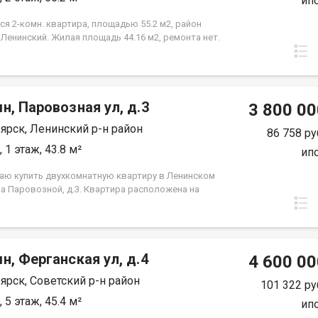
ип
я 2-комн. квартира, площадью 55.2 м2, район
 Ленинский. Жилая площадь 44.16 м2, ремонта нет.
а располагается на 2 этаже 3-этажного кирпичного
84 года постройки. Отдел продаж
н, Паровозная ул, д.3
3 800 00
ярск, Ленинский р-н район
86 758 ру
 1 этаж, 43.8 м²
ип
аю купить двухкомнатную квартиру в Ленинском
на Паровозной, д.3. Квартира расположена на
этаже пятиэтажного панельного дома. Дом
я в тихом, спокойном и очень зеленом районе,
ходят во двор, высоко от земли. Квартира требует
, установлены стекло пакеты и новые радиаторы.
н, Ферганская ул, д.4
нения вещей есть вместительная кладовка.
4 600 00
я инфраструктура, в шаговой доступности школы,
ярск, Советский р-н район
 сада, Аэрокосмический колледж, автобусные
101 322 ру
ки и все необходимое для комфортного
 5 этаж, 45.4 м²
ип
ния. Выход на сделку возможен после первого