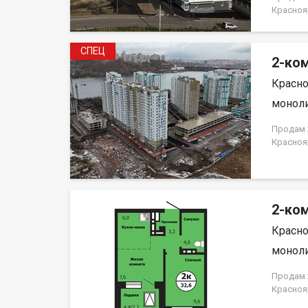
магазин
Красноя
детьми и
НЕ ОТ 
благ. Р
использ
СПЕЦ
Полное 
2-ком
ипотеки.
Красно
договор
моноли
Продам 2
Краснояр
2-ком
Красно
моноли
Продам 2
Краснояр