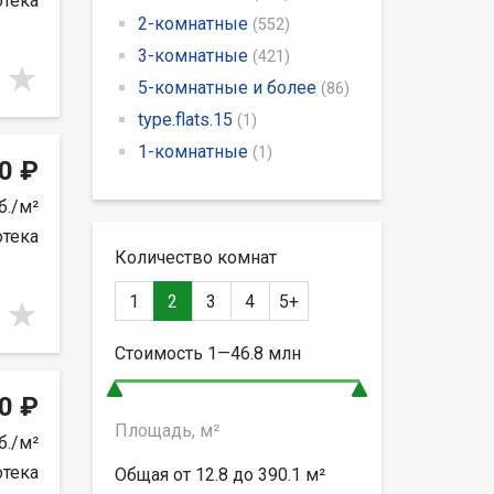
отека
2-комнатные
(552)
3-комнатные
(421)
5-комнатные и более
(86)
type.flats.15
(1)
1-комнатные
(1)
0 ₽
б./м²
отека
Количество комнат
1
2
3
4
5+
Стоимость
1—46.8
млн
0 ₽
Площадь, м²
б./м²
отека
Общая от
12.8 до 390.1
м²