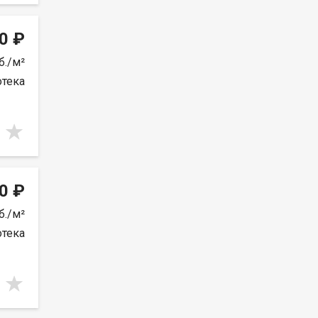
0 ₽
б./м²
отека
0 ₽
б./м²
отека