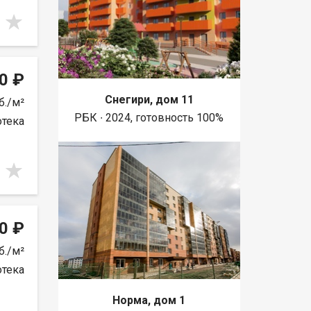
0 ₽
Снегири, дом 11
б./м²
РБК ∙ 2024, готовность 100%
отека
0 ₽
б./м²
отека
Норма, дом 1