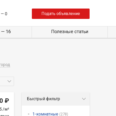
Подать объявление
 —
0
 — 16
Полезные статьи
город
Быстрый фильтр
0 ₽
б./м²
1-комнатные
(278)