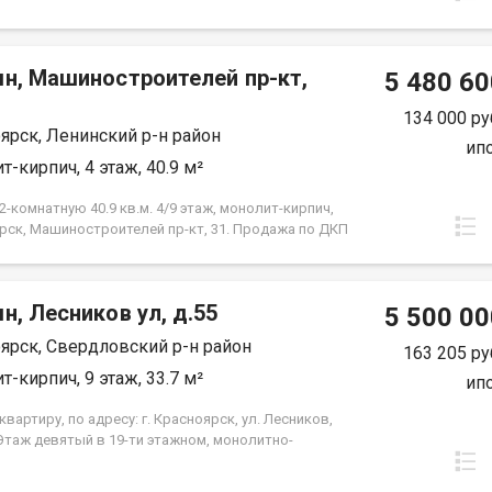
мн, Машиностроителей пр-кт,
5 480 60
134 000 ру
ярск, Ленинский р-н район
ип
т-кирпич, 4 этаж, 40.9 м²
-комнатную 40.9 кв.м. 4/9 этаж, монолит-кирпич,
рск, Машиностроителей пр-кт, 31. Продажа по ДКП
ЗАСТРОЙЩИКА
н, Лесников ул, д.55
5 500 00
ярск, Свердловский р-н район
163 205 ру
т-кирпич, 9 этаж, 33.7 м²
ип
вартиру, по адресу: г. Красноярск, ул. Лесников,
 Этаж девятый в 19-ти этажном, монолитно-
м доме. Общая площадь- 33.7 кв.м., кухня-
-14,6 кв.м., спальня--10,3 кв.м. Предчистовая