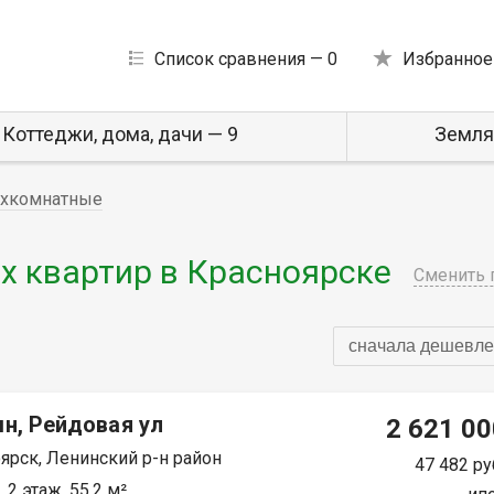
Список сравнения —
0
Избранное
Коттеджи, дома, дачи — 9
Земля
хкомнатные
 квартир в Красноярске
Сменить 
сначала дешевле
н, Рейдовая ул
2 621 00
ярск, Ленинский р-н район
47 482 ру
 2 этаж, 55.2 м²