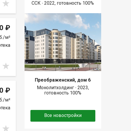
ССК ∙ 2022, готовность 100%
0 ₽
б./м²
отека
Преображенский, дом 6
Монолитхолдинг ∙ 2023,
0 ₽
готовность 100%
б./м²
отека
Все новостройки