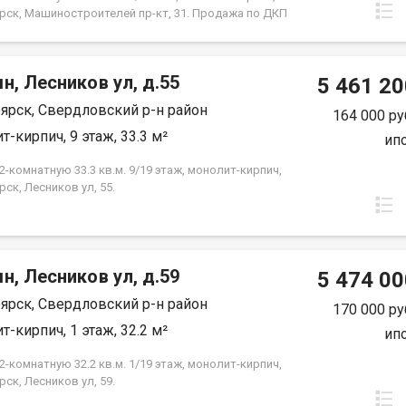
ы. Это идеальное местоположение для семей с
рск, Машиностроителей пр-кт, 31. Продажа по ДКП
 всех, кто ценит удобство и доступность городских
ЗАСТРОЙЩИКА
ассмотрим все виды расчёта. Возможно
ование мат капитала и жилищного сертификата.
юр сопровождение сделки. Помощь в оформлении
н, Лесников ул, д.55
5 461 20
 Покажу в удобное для вас время по
ярск, Свердловский р-н район
ённости.
164 000 ру
т-кирпич, 9 этаж, 33.3 м²
ип
-комнатную 33.3 кв.м. 9/19 этаж, монолит-кирпич,
ск, Лесников ул, 55.
н, Лесников ул, д.59
5 474 00
ярск, Свердловский р-н район
170 000 ру
т-кирпич, 1 этаж, 32.2 м²
ип
-комнатную 32.2 кв.м. 1/19 этаж, монолит-кирпич,
ск, Лесников ул, 59.