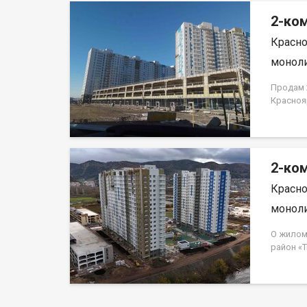
2-ком
Красно
моноли
Продам 2
Красноя
ЗАСТРО
2-ком
Красно
моноли
О жилом
район «
Свердло
монолит
«Гранит»
наземных