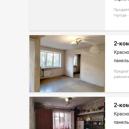
Продаетс
города -
Квартир
дома 19
2-ком
Красно
панель,
Предлаг
районе 
первом 
находитс
окна вы
ремонта
2-ком
Для хра
Развита
Красно
детские
останов
панель,
прожива