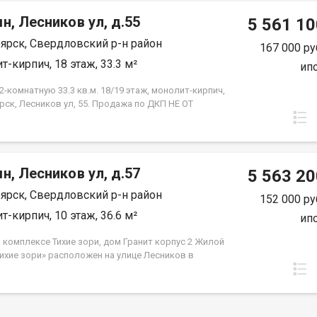
н, Лесников ул, д.55
5 561 10
ярск, Свердловский р-н район
167 000 ру
т-кирпич, 18 этаж, 33.3 м²
ип
-комнатную 33.3 кв.м. 18/19 этаж, монолит-кирпич,
рск, Лесников ул, 55. Продажа по ДКП НЕ ОТ
ЙЩИКА.
н, Лесников ул, д.57
5 563 20
ярск, Свердловский р-н район
152 000 ру
т-кирпич, 10 этаж, 36.6 м²
ип
 комплексе Тихие зори, дом Гранит корпус 2 Жилой
Тихие зори» расположен на улице Лесников в
вском районе Красноярска и представлен
но-кирпичными домами различной этажности. Дом
 состоит из двух 19-этажных корпусов и двух
 автостоянок. Во 2м корпусе 3 подъезда на 432