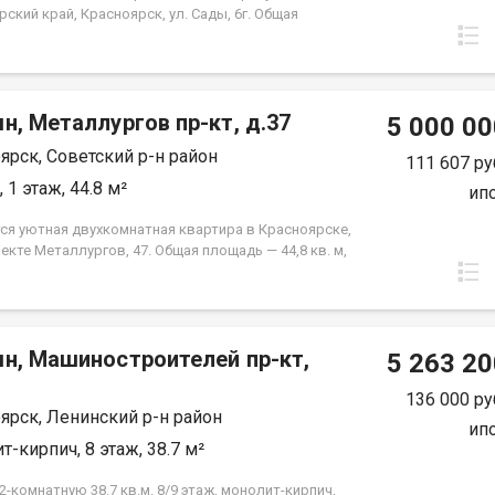
ский край, Красноярск, ул. Сады, 6г. Общая
 квартиры — 46,04 кв.м., Апартаменты
аются как универсальный вид недвижимости: - для
ного проживания; - сдачи в аренду (близость к
редними учебными заведениям); - использования
н, Металлургов пр-кт, д.37
щения для бизнеса. В экологически чистом районе.
5 000 00
а ипотека.
ярск, Советский р-н район
111 607 ру
 1 этаж, 44.8 м²
ип
ся уютная двухкомнатная квартира в Красноярске,
екте Металлургов, 47. Общая площадь — 44,8 кв. м,
ощадь — 28 кв. м, кухня — 6 кв. м. Квартира
жена на первом этаже пятиэтажного панельного
остроенного в 1967 году. Высота потолков
ет 2,5 метра. Окна выходят во двор, что
мн, Машиностроителей пр-кт,
ит вам тишину и спокойствие. Квартира в
5 263 20
ном жилом состоянии, что дает вам возможность
 интерьер по своему вкусу и воплотить любые
136 000 ру
ярск, Ленинский р-н район
рские идеи. Совмещенный санузел, который можно
ип
вать по своему усмотрению. В шаговой
т-кирпич, 8 этаж, 38.7 м²
ости находятся все необходимые объекты
руктуры: школы, детские сады, клиники и
-комнатную 38.7 кв.м. 8/9 этаж, монолит-кирпич,