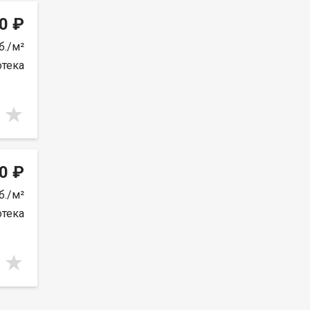
0 ₽
б./м²
отека
0 ₽
б./м²
отека