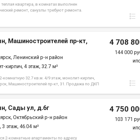
я. Вся сумма в договоре, один взрослый
, теплая квартира, в комнатах выполнен
нник.
ческий ремонт, санузлы требуют ремонта.
лены окна ПВХ, балкон остеклен ( дерево). Проход
 закрывается. Дом газифицирован! Район с
й инфраструктурой, в шаговой доступности 2
сада, 2 школы, плавательный клуб Сибирь, церковь,
мн, Машиностроителей пр-кт,
культуры и спорта Металлургов, магазины,
4 708 80
й комплекс Роща, парк "Гвардейский", набережная
й берег". Без проблем можно уехать в любую точку
144 000 ру
ярск, Ленинский р-н район
 Документы полностью готовы к продаже, долгов и
ип
ений на квартире нет! Торг возможен! Чистая
т-кирпич, 4 этаж, 32.7 м²
.
-комнатную 32.7 кв.м. 4/9 этаж, монолит-кирпич,
рск, Машиностроителей пр-кт, 31. Продажа по ДКП
ЗАСТРОЙЩИКА
н, Сады ул, д.6г
4 750 00
ярск, Октябрьский р-н район
103 171 ру
 3 этаж, 46.04 м²
ип
ся 2-комнатные апартаменты по адресу