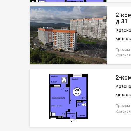
отделка
район с
2-ко
Саян. В
районов
д.31
развлеч
Красно
лог» и 
набереж
моноли
Енисей и
организ
Продам 2
пассажи
Красноя
пешеход
НЕ ОТ 
району.
автостоя
2-ком
Красно
моноли
Продам 2
Красноя
ЗАСТРО