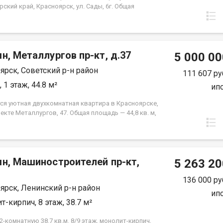
ский край, Красноярск, ул. Сады, 6г. Общая
 квартиры — 46,04 кв.м., Апартаменты
аются как универсальный вид недвижимости: - для
ного проживания; - сдачи в аренду (близость к
редними учебными заведениям); - использования
н, Металлургов пр-кт, д.37
щения для бизнеса. В экологически чистом районе.
5 000 00
а ипотека.
ярск, Советский р-н район
111 607 ру
 1 этаж, 44.8 м²
ип
ся уютная двухкомнатная квартира в Красноярске,
екте Металлургов, 47. Общая площадь — 44,8 кв. м,
ощадь — 28 кв. м, кухня — 6 кв. м. Квартира
жена на первом этаже пятиэтажного панельного
остроенного в 1967 году. Высота потолков
ет 2,5 метра. Окна выходят во двор, что
мн, Машиностроителей пр-кт,
ит вам тишину и спокойствие. Квартира в
5 263 20
ном жилом состоянии, что дает вам возможность
 интерьер по своему вкусу и воплотить любые
136 000 ру
ярск, Ленинский р-н район
рские идеи. Совмещенный санузел, который можно
ип
вать по своему усмотрению. В шаговой
т-кирпич, 8 этаж, 38.7 м²
ости находятся все необходимые объекты
руктуры: школы, детские сады, клиники и
-комнатную 38.7 кв.м. 8/9 этаж, монолит-кирпич,