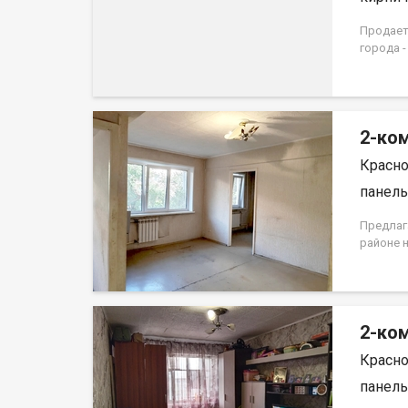
Продаетс
города -
Квартир
дома 19
2-ком
Красно
панель,
Предлаг
районе 
первом 
находитс
окна вы
ремонта
2-ком
Для хра
Развита
Красно
детские
останов
панель,
прожива