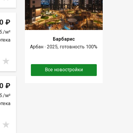
0 ₽
б./м²
Барбарис
отека
Арбан ∙ 2025, готовность 100%
Все новостройки
0 ₽
б./м²
отека