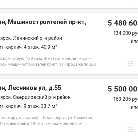
мн, Машиностроителей пр-кт,
5 480 60
134 000 ру
ярск, Ленинский р-н район
ип
т-кирпич, 4 этаж, 40.9 м²
-комнатную 40.9 кв.м. 4/9 этаж, монолит-кирпич,
рск, Машиностроителей пр-кт, 31. Продажа по ДКП
ЗАСТРОЙЩИКА
н, Лесников ул, д.55
5 500 00
ярск, Свердловский р-н район
163 205 ру
т-кирпич, 9 этаж, 33.7 м²
ип
вартиру, по адресу: г. Красноярск, ул. Лесников,
 Этаж девятый в 19-ти этажном, монолитно-
м доме. Общая площадь- 33.7 кв.м., кухня-
-14,6 кв.м., спальня--10,3 кв.м. Предчистовая