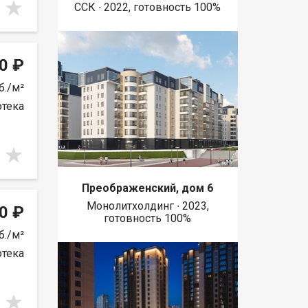
ССК ∙ 2022, готовность 100%
0 ₽
б./м²
отека
Преображенский, дом 6
Монолитхолдинг ∙ 2023,
0 ₽
готовность 100%
б./м²
отека