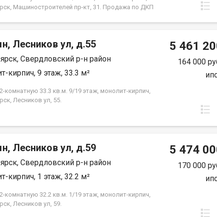
ы. Это идеальное местоположение для семей с
рск, Машиностроителей пр-кт, 31. Продажа по ДКП
 всех, кто ценит удобство и доступность городских
ЗАСТРОЙЩИКА
ассмотрим все виды расчёта. Возможно
ование мат капитала и жилищного сертификата.
юр сопровождение сделки. Помощь в оформлении
н, Лесников ул, д.55
5 461 20
 Покажу в удобное для вас время по
ярск, Свердловский р-н район
ённости.
164 000 ру
т-кирпич, 9 этаж, 33.3 м²
ип
-комнатную 33.3 кв.м. 9/19 этаж, монолит-кирпич,
ск, Лесников ул, 55.
н, Лесников ул, д.59
5 474 00
ярск, Свердловский р-н район
170 000 ру
т-кирпич, 1 этаж, 32.2 м²
ип
-комнатную 32.2 кв.м. 1/19 этаж, монолит-кирпич,
ск, Лесников ул, 59.