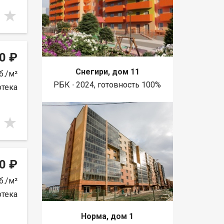
0 ₽
Снегири, дом 11
б./м²
РБК ∙ 2024, готовность 100%
отека
0 ₽
б./м²
отека
Норма, дом 1