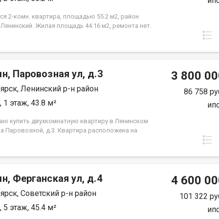
ип
я 2-комн. квартира, площадью 55.2 м2, район
 Ленинский. Жилая площадь 44.16 м2, ремонта нет.
а располагается на 2 этаже 3-этажного кирпичного
84 года постройки. Отдел продаж
н, Паровозная ул, д.3
3 800 00
ярск, Ленинский р-н район
86 758 ру
 1 этаж, 43.8 м²
ип
аю купить двухкомнатную квартиру в Ленинском
на Паровозной, д.3. Квартира расположена на
этаже пятиэтажного панельного дома. Дом
я в тихом, спокойном и очень зеленом районе,
ходят во двор, высоко от земли. Квартира требует
, установлены стекло пакеты и новые радиаторы.
н, Ферганская ул, д.4
нения вещей есть вместительная кладовка.
4 600 00
я инфраструктура, в шаговой доступности школы,
ярск, Советский р-н район
 сада, Аэрокосмический колледж, автобусные
101 322 ру
ки и все необходимое для комфортного
 5 этаж, 45.4 м²
ип
ния. Выход на сделку возможен после первого