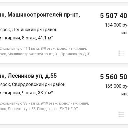
 от застройщика. Экологически благоприятный
 красивыми видами на реку Енисей и предгорье
мн, Машиностроителей пр-кт,
ысокая транспортная доступность до других
5 507 40
 города. Близость знаковых мест отдыха, досуга и
ений - заповедник «Столбы», Фанпарк «Бобровый
134 000 ру
ярск, Ленинский р-н район
парк флоры и фауны «Роев ручей». Благоустроенная
ип
ная протяженностью 1450 метров вдоль реки
т-кирпич, 8 этаж, 41.1 м²
 500 метров вдоль реки Базаиха с
ованными спусками к воде и остановкой речного
-комнатную 41.1 кв.м. 8/9 этаж, монолит-кирпич,
рского транспорта возле ледовой арены. Сеть
рск, Машиностроителей пр-кт, 31. Продажа по ДКП
ных и велосипедно-роликовых дорожек по всему
ЗАСТРОЙЩИКА
 Бесшумные современные лифты. Наземные
нки на 175 и 297 машино-мест.
н, Лесников ул, д.55
5 560 50
ярск, Свердловский р-н район
165 000 ру
т-кирпич, 9 этаж, 33.7 м²
ип
-комнатную 33.7 кв.м. 9/19 этаж, монолит-кирпич,
рск, Лесников ул, 55. Продажа по ДКП НЕ ОТ
ЙЩИКА