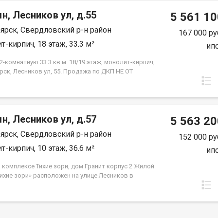
н, Лесников ул, д.55
5 561 10
ярск, Свердловский р-н район
167 000 ру
т-кирпич, 18 этаж, 33.3 м²
ип
-комнатную 33.3 кв.м. 18/19 этаж, монолит-кирпич,
рск, Лесников ул, 55. Продажа по ДКП НЕ ОТ
ЙЩИКА.
н, Лесников ул, д.57
5 563 20
ярск, Свердловский р-н район
152 000 ру
т-кирпич, 10 этаж, 36.6 м²
ип
 комплексе Тихие зори, дом Гранит корпус 2 Жилой
Тихие зори» расположен на улице Лесников в
вском районе Красноярска и представлен
но-кирпичными домами различной этажности. Дом
 состоит из двух 19-этажных корпусов и двух
 автостоянок. Во 2м корпусе 3 подъезда на 432