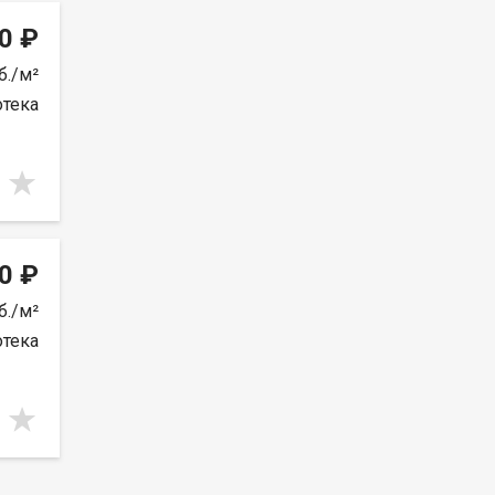
0 ₽
б./м²
отека
0 ₽
б./м²
отека