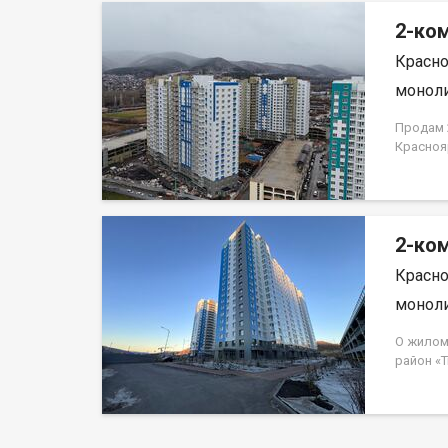
2-ком
Красно
моноли
Продам 2
Красноя
ЗАСТРО
2-ком
Красно
моноли
О жилом
район «
Свердло
монолит
«Гранит»
наземных