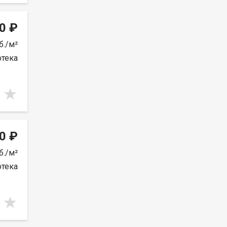
0 ₽
б./м²
отека
0 ₽
б./м²
отека