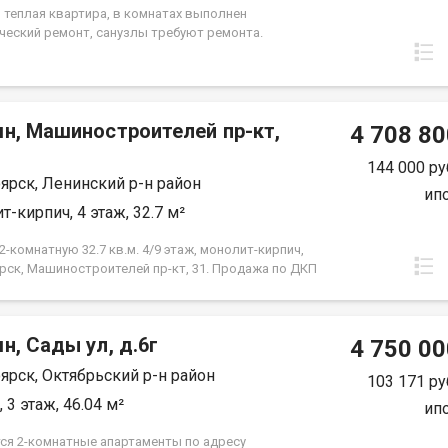
я. Вся сумма в договоре, один взрослый
, теплая квартира, в комнатах выполнен
нник.
ческий ремонт, санузлы требуют ремонта.
лены окна ПВХ, балкон остеклен ( дерево). Проход
 закрывается. Дом газифицирован! Район с
й инфраструктурой, в шаговой доступности 2
сада, 2 школы, плавательный клуб Сибирь, церковь,
мн, Машиностроителей пр-кт,
культуры и спорта Металлургов, магазины,
4 708 80
й комплекс Роща, парк "Гвардейский", набережная
й берег". Без проблем можно уехать в любую точку
144 000 ру
ярск, Ленинский р-н район
 Документы полностью готовы к продаже, долгов и
ип
ений на квартире нет! Торг возможен! Чистая
т-кирпич, 4 этаж, 32.7 м²
.
-комнатную 32.7 кв.м. 4/9 этаж, монолит-кирпич,
рск, Машиностроителей пр-кт, 31. Продажа по ДКП
ЗАСТРОЙЩИКА
н, Сады ул, д.6г
4 750 00
ярск, Октябрьский р-н район
103 171 ру
 3 этаж, 46.04 м²
ип
ся 2-комнатные апартаменты по адресу