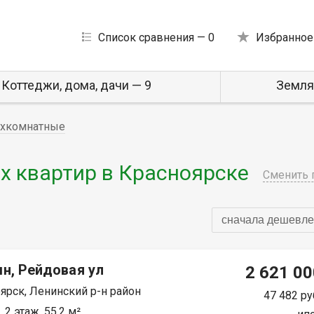
Список сравнения —
0
Избранное
Коттеджи, дома, дачи — 9
Земля
хкомнатные
 квартир в Красноярске
Сменить 
сначала дешевле
н, Рейдовая ул
2 621 00
ярск, Ленинский р-н район
47 482 ру
 2 этаж, 55.2 м²