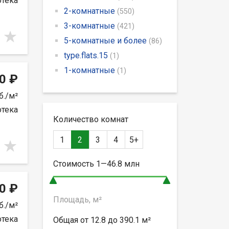
отека
2-комнатные
(550)
3-комнатные
(421)
5-комнатные и более
(86)
type.flats.15
(1)
1-комнатные
(1)
0 ₽
б./м²
отека
Количество комнат
1
2
3
4
5+
Стоимость
1—46.8
млн
0 ₽
Площадь, м²
б./м²
отека
Общая от
12.8 до 390.1
м²