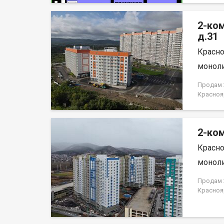
отделка
район с
2-ко
Саян. В
районов
д.31
развлеч
Красно
лог» и 
набереж
моноли
Енисей и
организ
Продам 2
пассажи
Красноя
пешеход
НЕ ОТ 
району.
автостоя
2-ком
Красно
моноли
Продам 2
Красноя
ЗАСТРО