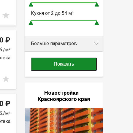
Кухня от
2 до 54
м²
0 ₽
Больше параметров
б./м²
отека
Показать
Новостройки
Красноярского края
0 ₽
б./м²
отека