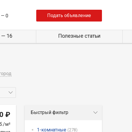
Подать объявление
 —
0
 — 16
Полезные статьи
город
Быстрый фильтр
0 ₽
б./м²
1-комнатные
(278)