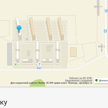
Работает на API 2ГИС
Лицензионное соглашение
Доехать
Для корректной работы Raster JS API нужен ключ. Помощь: api@2gis.ru
ку