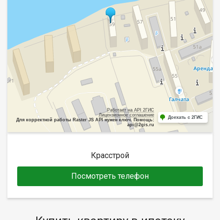
Работает на API 2ГИС
Лицензионное соглашение
Доехать с 2ГИС
Для корректной работы Raster JS API нужен ключ. Помощь:
api@2gis.ru
Красстрой
Посмотреть телефон