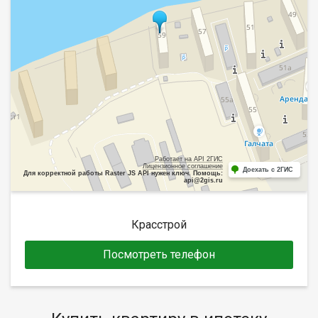
Работает на API 2ГИС
Лицензионное соглашение
Доехать с 2ГИС
Для корректной работы Raster JS API нужен ключ. Помощь:
api@2gis.ru
Красстрой
Посмотреть телефон