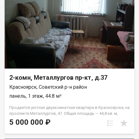
2-комн, Металлургов пр-кт, д.37
Красноярск, Советский р-н район
панель, 1 этаж, 44.8 м²
Продается уютная двухкомнатная квартира в Красноярске, на
проспекте Металлургов, 47. Общая площадь — 44,8 кв. м,
жилая площадь — 28 кв. м, кухня — 6 кв. м. Квартира
5 000 000 ₽
расположена на первом этаже пятиэтажного панельного
дома, построенного в 1967 году. Высота потолков
составляет 2,5 метра. Окна выходят во двор, что обеспечит