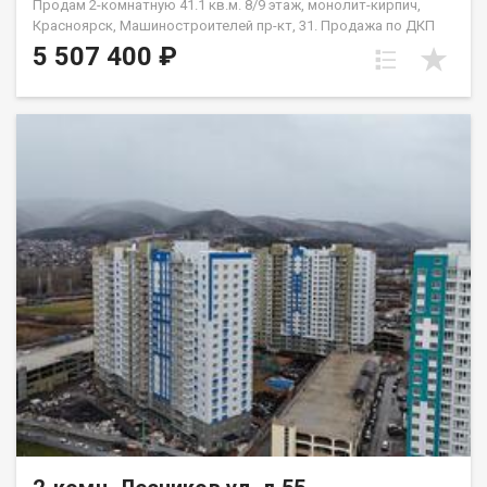
Продам 2-комнатную 41.1 кв.м. 8/9 этаж, монолит-кирпич,
Красноярск, Машиностроителей пр-кт, 31. Продажа по ДКП
НЕ ОТ ЗАСТРОЙЩИКА
5 507 400 ₽