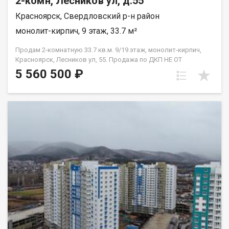
2-комн, Лесников ул, д.55
Красноярск, Свердловский р-н район
монолит-кирпич, 9 этаж, 33.7 м²
Продам 2-комнатную 33.7 кв.м. 9/19 этаж, монолит-кирпич,
Красноярск, Лесников ул, 55. Продажа по ДКП НЕ ОТ
ЗАСТРОЙЩИКА
5 560 500 ₽