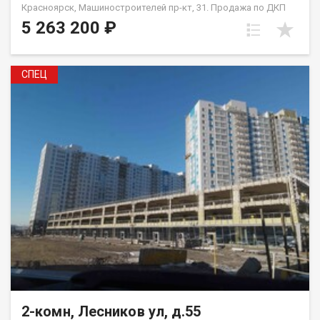
Красноярск, Машиностроителей пр-кт, 31. Продажа по ДКП
НЕ ОТ ЗАСТРОЙЩИКА
5 263 200 ₽
СПЕЦ
2-комн, Лесников ул, д.55