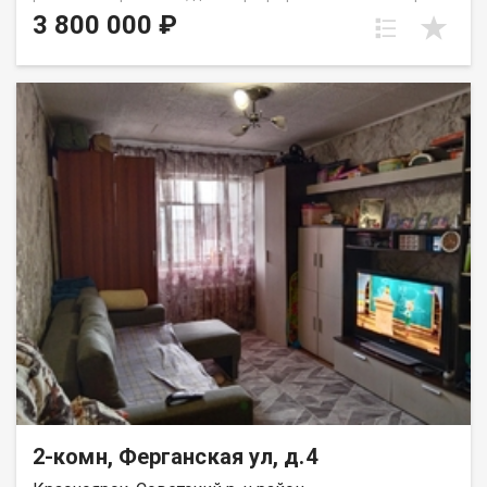
этаже пятиэтажного панельного дома. Дом находится в тихом,
3 800 000 ₽
спокойном и очень зеленом районе, окна выходят во двор,
высоко от земли. Квартира требует ремонта, установлены
стекло пакеты и новые радиаторы. Для хранения вещей есть
вместительная кладовка. Развитая инфраструктура, в
шаговой доступности школы, детские сада, Аэрокосмический
колледж, автобусные остановки и все необходимое для
комфортного проживания. Выход на сделку возможен после
первого сентября. Вся сумма в договоре, один взрослый
собственник.
2-комн, Ферганская ул, д.4