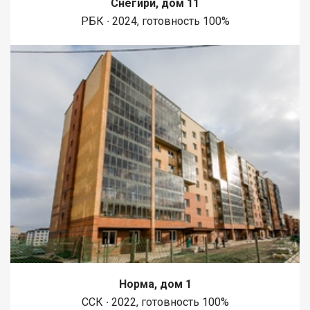
Снегири, дом 11
1450 метров вдоль реки Енисей и 500 метров вдоль реки
РБК ∙ 2024, готовность 100%
Базаиха с организованными спусками к воде и остановкой
речного пассажирского транспорта возле ледовой арены.
Сеть пешеходных и велосипедно-роликовых дорожек по
всему району. В целях безопасности велосипедно-роликовая
дорожка от пешеходной изолирована бордюром высотой 10
см. В пер
Норма, дом 1
ССК ∙ 2022, готовность 100%