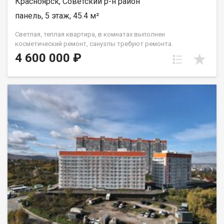
Красноярск, Советский р-н район
панель, 5 этаж, 45.4 м²
Светлая, теплая квартира, в комнатах выполнен
косметический ремонт, санузлы требуют ремонта.
Установлены окна ПВХ, балкон остеклен ( дерево). Проход на
4 600 000 ₽
этаж закрывается. Дом газифицирован! Район с развитой
инфраструктурой, в шаговой доступности 2 детских сада, 2
школы, плавательный клуб Сибирь, церковь, дворец
культуры и спорта Металлургов, магазины, торговый
комплекс Роща, парк "Гвардейский", набережная "Зеленый
берег". Без проблем можно уехать в любую точку города.
Документы полностью готовы к продаже, долгов и
обременений на квартире нет! Торг возможен! Чистая
продажа.