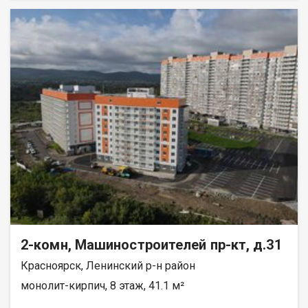
реку Енисей и предгорье Саян. Высокая транспортная
доступность до других районов города. Близость знаковых
мест отдыха, досуга и развлечений - заповедник «Столбы»,
Фанпарк «Бобровый лог» и парк флоры и фауны «Роев ручей».
Благоустроенная набережная протяженностью 1450 метров
вдоль реки Енисей и 500 метров вдоль реки Базаиха с
организованными спусками к воде и остановкой речного
пассажирского транспорта возле ледовой арены. Сеть
пешеходных и велосипедно-роликовых дорожек по всему
району. Бесшумные современные лифты. Наземные
автостоянки на 175 и 297 машино-мест.
2-комн, Машиностроителей пр-кт, д.31
Красноярск, Ленинский р-н район
монолит-кирпич, 8 этаж, 41.1 м²