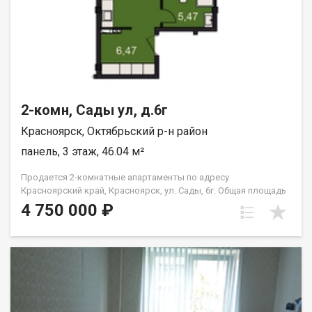
2-комн, Сады ул, д.6г
Красноярск, Октябрьский р-н район
панель, 3 этаж, 46.04 м²
Продается 2-комнатные апартаменты по адресу
Красноярский край, Красноярск, ул. Сады, 6г. Общая площадь
квартиры — 46,04 кв.м., Апартаменты предлагаются как
4 750 000 ₽
универсальный вид недвижимости: - для собственного
проживания; - сдачи в аренду (близость к СФУ и средними
учебными заведениям); - использования как помещения для
бизнеса. В экологически чистом районе. Возможна ипотека.