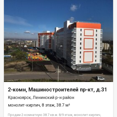
вам тишину и спокойствие. Квартира в аккуратном жилом
состоянии, что дает вам возможность создать интерьер по
своему вкусу и воплотить любые дизайнерские идеи.
Совмещенный санузел, который можно оборудовать по
своему усмотрению. В шаговой доступности находятся все
необходимые объекты инфраструктуры: школы, детские
сады, клиники и магазины. Это идеальное местоположение
для семей с детьми и всех, кто ценит удобство и доступность
городских благ. Рассмотрим все виды расчёта. Возможно
использование мат капитала и жилищного сертификата.
Полное юр сопровождение сделки. Помощь в оформлении
ипотеки. Покажу в удобное для вас время по договорённости.
2-комн, Машиностроителей пр-кт, д.31
Красноярск, Ленинский р-н район
монолит-кирпич, 8 этаж, 38.7 м²
Продам 2-комнатную 38.7 кв.м. 8/9 этаж, монолит-кирпич,