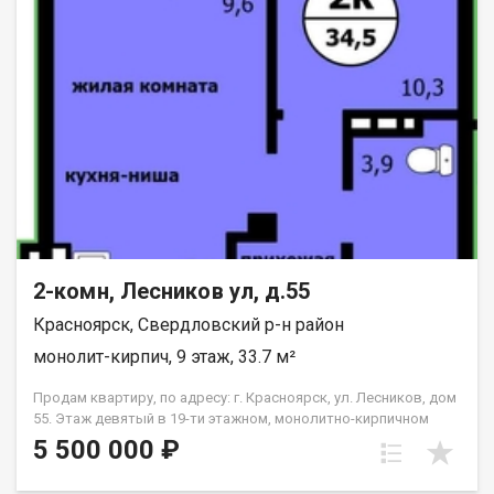
2-комн, Лесников ул, д.55
Красноярск, Свердловский р-н район
монолит-кирпич, 9 этаж, 33.7 м²
Продам квартиру, по адресу: г. Красноярск, ул. Лесников, дом
55. Этаж девятый в 19-ти этажном, монолитно-кирпичном
доме. Общая площадь- 33.7 кв.м., кухня-гостиная-14,6 кв.м.,
5 500 000 ₽
спальня--10,3 кв.м. Предчистовая отделка от застройщика.
Экологически благоприятный район с красивыми видами на