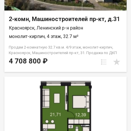
2-комн, Машиностроителей пр-кт, д.31
Красноярск, Ленинский р-н район
монолит-кирпич, 4 этаж, 32.7 м²
Продам 2-комнатную 32.7 кв.м. 4/9 этаж, монолит-кирпич,
Красноярск, Машиностроителей пр-кт, 31. Продажа по ДКП
НЕ ОТ ЗАСТРОЙЩИКА
4 708 800 ₽