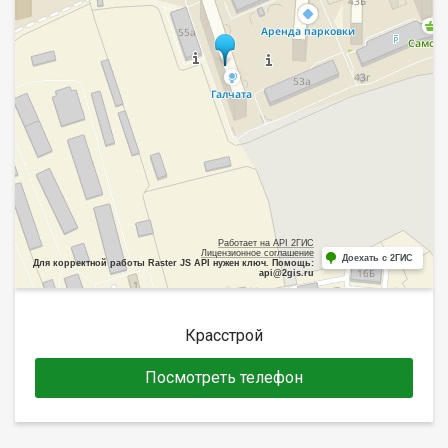
Работает на API 2ГИС
Лицензионное соглашение
Доехать с 2ГИС
Для корректной работы Raster JS API нужен ключ. Помощь:
api@2gis.ru
Красстрой
Посмотреть телефон