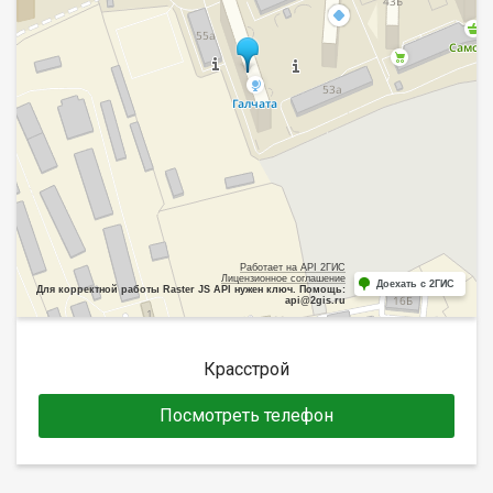
Работает на API 2ГИС
Лицензионное соглашение
Доехать с 2ГИС
Для корректной работы Raster JS API нужен ключ. Помощь:
api@2gis.ru
Красстрой
Посмотреть телефон