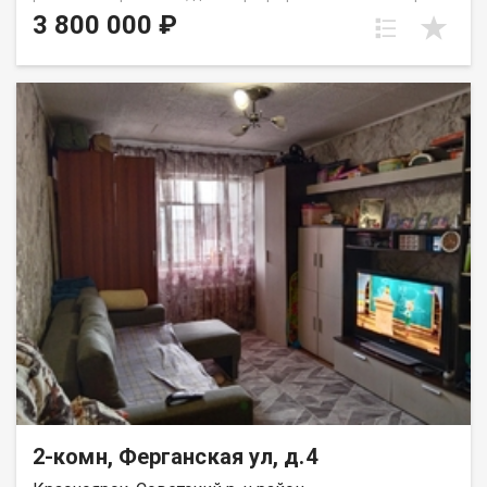
этаже пятиэтажного панельного дома. Дом находится в тихом,
3 800 000 ₽
спокойном и очень зеленом районе, окна выходят во двор,
высоко от земли. Квартира требует ремонта, установлены
стекло пакеты и новые радиаторы. Для хранения вещей есть
вместительная кладовка. Развитая инфраструктура, в
шаговой доступности школы, детские сада, Аэрокосмический
колледж, автобусные остановки и все необходимое для
комфортного проживания. Выход на сделку возможен после
первого сентября. Вся сумма в договоре, один взрослый
собственник.
2-комн, Ферганская ул, д.4