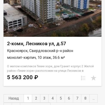
2-комн, Лесников ул, д.57
Красноярск, Свердловский р-н район
монолит-кирпич, 10 этаж, 36.6 м²
О жилом комплексе Тихие зори, дом Гранит корпус 2 Жилой
район «Тихие зори» расположен на улице Лесников в
Свердловском районе Красноярска и представлен
5 563 200 ₽
монолитно-кирпичными домами различной этажности. Дом
«Гранит» состоит из двух 19-этажных корпусов и двух
наземных автостоянок. Во 2м корпусе 3 подъезда на 432
квартиры класса «комфорт» площадью от 21 до 91 кв.м.
Преимущества жилого района «Тихие зори» Экологически
Назад
1
2
3
4
5
6
7
8
...
благоприятный район с красивыми видами на реку Енисей и