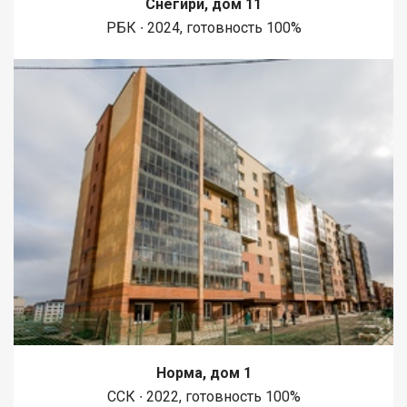
Снегири, дом 11
1450 метров вдоль реки Енисей и 500 метров вдоль реки
РБК ∙ 2024, готовность 100%
Базаиха с организованными спусками к воде и остановкой
речного пассажирского транспорта возле ледовой арены.
Сеть пешеходных и велосипедно-роликовых дорожек по
всему району. В целях безопасности велосипедно-роликовая
дорожка от пешеходной изолирована бордюром высотой 10
см. В пер
Норма, дом 1
ССК ∙ 2022, готовность 100%