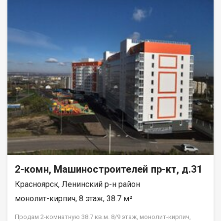
вам тишину и спокойствие. Квартира в аккуратном жилом
состоянии, что дает вам возможность создать интерьер по
своему вкусу и воплотить любые дизайнерские идеи.
Совмещенный санузел, который можно оборудовать по
своему усмотрению. В шаговой доступности находятся все
необходимые объекты инфраструктуры: школы, детские
сады, клиники и магазины. Это идеальное местоположение
для семей с детьми и всех, кто ценит удобство и доступность
городских благ. Рассмотрим все виды расчёта. Возможно
использование мат капитала и жилищного сертификата.
Полное юр сопровождение сделки. Помощь в оформлении
ипотеки. Покажу в удобное для вас время по договорённости.
2-комн, Машиностроителей пр-кт, д.31
Красноярск, Ленинский р-н район
монолит-кирпич, 8 этаж, 38.7 м²
Продам 2-комнатную 38.7 кв.м. 8/9 этаж, монолит-кирпич,