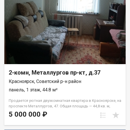
2-комн, Металлургов пр-кт, д.37
Красноярск, Советский р-н район
панель, 1 этаж, 44.8 м²
Продается уютная двухкомнатная квартира в Красноярске, на
проспекте Металлургов, 47. Общая площадь — 44,8 кв. м,
жилая площадь — 28 кв. м, кухня — 6 кв. м. Квартира
5 000 000 ₽
расположена на первом этаже пятиэтажного панельного
дома, построенного в 1967 году. Высота потолков
составляет 2,5 метра. Окна выходят во двор, что обеспечит