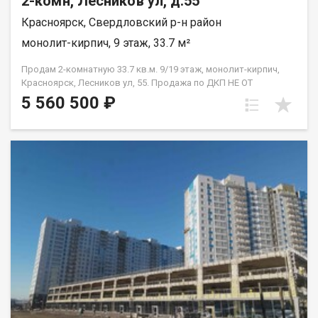
2-комн, Лесников ул, д.55
Красноярск, Свердловский р-н район
монолит-кирпич, 9 этаж, 33.7 м²
Продам 2-комнатную 33.7 кв.м. 9/19 этаж, монолит-кирпич,
Красноярск, Лесников ул, 55. Продажа по ДКП НЕ ОТ
ЗАСТРОЙЩИКА
5 560 500 ₽