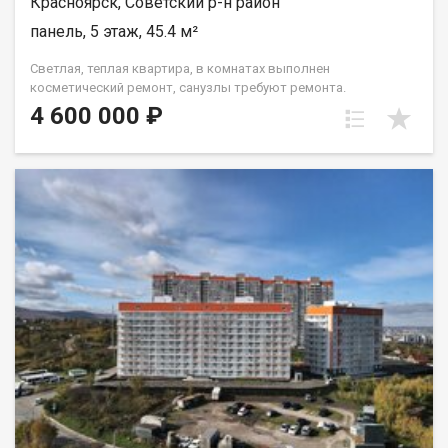
Красноярск, Советский р-н район
панель, 5 этаж, 45.4 м²
Светлая, теплая квартира, в комнатах выполнен
косметический ремонт, санузлы требуют ремонта.
Установлены окна ПВХ, балкон остеклен ( дерево). Проход на
4 600 000 ₽
этаж закрывается. Дом газифицирован! Район с развитой
инфраструктурой, в шаговой доступности 2 детских сада, 2
школы, плавательный клуб Сибирь, церковь, дворец
культуры и спорта Металлургов, магазины, торговый
комплекс Роща, парк "Гвардейский", набережная "Зеленый
берег". Без проблем можно уехать в любую точку города.
Документы полностью готовы к продаже, долгов и
обременений на квартире нет! Торг возможен! Чистая
продажа.