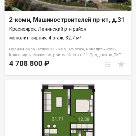
2-комн, Машиностроителей пр-кт, д.31
Красноярск, Ленинский р-н район
монолит-кирпич, 4 этаж, 32.7 м²
Продам 2-комнатную 32.7 кв.м. 4/9 этаж, монолит-кирпич,
Красноярск, Машиностроителей пр-кт, 31. Продажа по ДКП
НЕ ОТ ЗАСТРОЙЩИКА
4 708 800 ₽