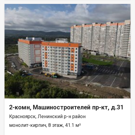
реку Енисей и предгорье Саян. Высокая транспортная
доступность до других районов города. Близость знаковых
мест отдыха, досуга и развлечений - заповедник «Столбы»,
Фанпарк «Бобровый лог» и парк флоры и фауны «Роев ручей».
Благоустроенная набережная протяженностью 1450 метров
вдоль реки Енисей и 500 метров вдоль реки Базаиха с
организованными спусками к воде и остановкой речного
пассажирского транспорта возле ледовой арены. Сеть
пешеходных и велосипедно-роликовых дорожек по всему
району. Бесшумные современные лифты. Наземные
автостоянки на 175 и 297 машино-мест.
2-комн, Машиностроителей пр-кт, д.31
Красноярск, Ленинский р-н район
монолит-кирпич, 8 этаж, 41.1 м²