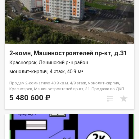
2-комн, Машиностроителей пр-кт, д.31
Красноярск, Ленинский р-н район
монолит-кирпич, 4 этаж, 40.9 м²
Продам 2-комнатную 40.9 кв.м. 4/9 этаж, монолит-кирпич,
Красноярск, Машиностроителей пр-кт, 31. Продажа по ДКП
НЕ ОТ ЗАСТРОЙЩИКА
5 480 600 ₽