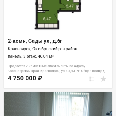
2-комн, Сады ул, д.6г
Красноярск, Октябрьский р-н район
панель, 3 этаж, 46.04 м²
Продается 2-комнатные апартаменты по адресу
Красноярский край, Красноярск, ул. Сады, 6г. Общая площадь
квартиры — 46,04 кв.м., Апартаменты предлагаются как
4 750 000 ₽
универсальный вид недвижимости: - для собственного
проживания; - сдачи в аренду (близость к СФУ и средними
учебными заведениям); - использования как помещения для
бизнеса. В экологически чистом районе. Возможна ипотека.