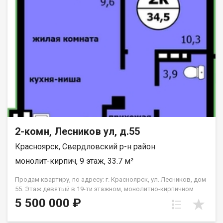
2-комн, Лесников ул, д.55
Красноярск, Свердловский р-н район
монолит-кирпич, 9 этаж, 33.7 м²
Продам квартиру, по адресу: г. Красноярск, ул. Лесников, дом
55. Этаж девятый в 19-ти этажном, монолитно-кирпичном
доме. Общая площадь- 33.7 кв.м., кухня-гостиная-14,6 кв.м.,
5 500 000 ₽
спальня--10,3 кв.м. Предчистовая отделка от застройщика.
Экологически благоприятный район с красивыми видами на