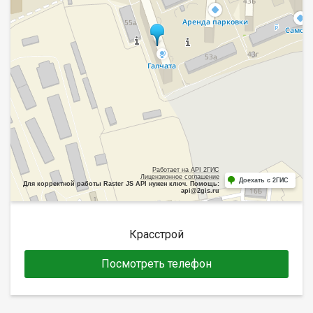
Работает на API 2ГИС
Лицензионное соглашение
Доехать с 2ГИС
Для корректной работы Raster JS API нужен ключ. Помощь:
api@2gis.ru
Красстрой
Посмотреть телефон