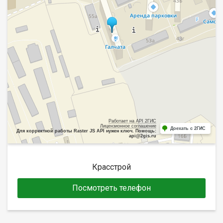
Работает на API 2ГИС
Лицензионное соглашение
Доехать с 2ГИС
Для корректной работы Raster JS API нужен ключ. Помощь:
api@2gis.ru
Красстрой
Посмотреть телефон