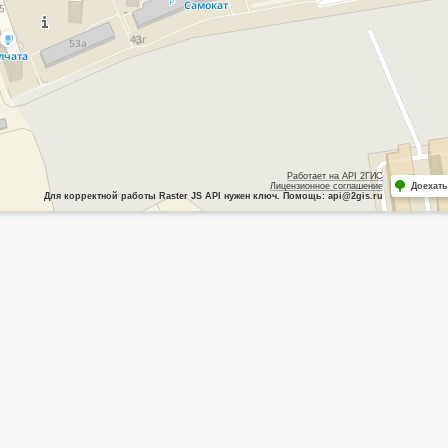
Работает на API 2ГИС
Лицензионное соглашение
Доехать
Для корректной работы Raster JS API нужен ключ. Помощь: api@2gis.ru