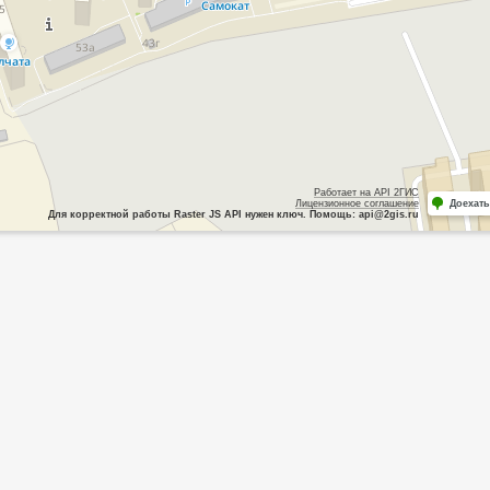
Работает на API 2ГИС
Лицензионное соглашение
Доехать
Для корректной работы Raster JS API нужен ключ. Помощь: api@2gis.ru