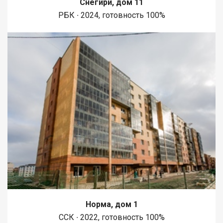
Снегири, дом 11
1450 метров вдоль реки Енисей и 500 метров вдоль реки
РБК ∙ 2024, готовность 100%
Базаиха с организованными спусками к воде и остановкой
речного пассажирского транспорта возле ледовой арены.
Сеть пешеходных и велосипедно-роликовых дорожек по
всему району. В целях безопасности велосипедно-роликовая
дорожка от пешеходной изолирована бордюром высотой 10
см. В пер
Норма, дом 1
ССК ∙ 2022, готовность 100%