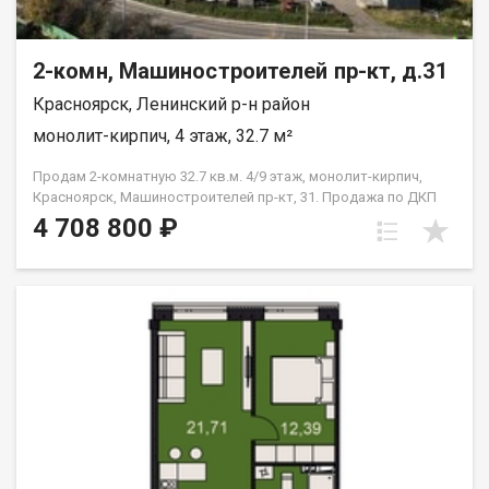
2-комн, Машиностроителей пр-кт, д.31
Красноярск, Ленинский р-н район
монолит-кирпич, 4 этаж, 32.7 м²
Продам 2-комнатную 32.7 кв.м. 4/9 этаж, монолит-кирпич,
Красноярск, Машиностроителей пр-кт, 31. Продажа по ДКП
НЕ ОТ ЗАСТРОЙЩИКА
4 708 800 ₽