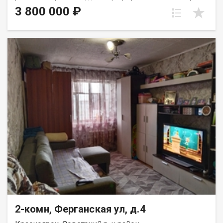
этаже пятиэтажного панельного дома. Дом находится в тихом,
3 800 000 ₽
спокойном и очень зеленом районе, окна выходят во двор,
высоко от земли. Квартира требует ремонта, установлены
стекло пакеты и новые радиаторы. Для хранения вещей есть
вместительная кладовка. Развитая инфраструктура, в
шаговой доступности школы, детские сада, Аэрокосмический
колледж, автобусные остановки и все необходимое для
комфортного проживания. Выход на сделку возможен после
первого сентября. Вся сумма в договоре, один взрослый
собственник.
2-комн, Ферганская ул, д.4