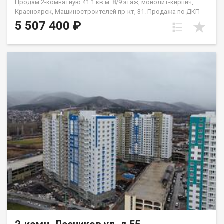
Продам 2-комнатную 41.1 кв.м. 8/9 этаж, монолит-кирпич,
Красноярск, Машиностроителей пр-кт, 31. Продажа по ДКП
НЕ ОТ ЗАСТРОЙЩИКА
5 507 400 ₽