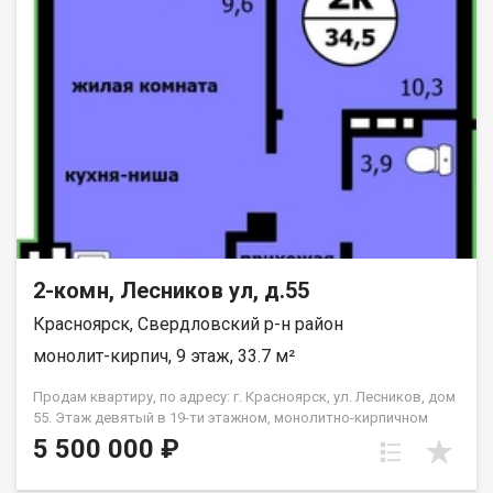
2-комн, Лесников ул, д.55
Красноярск, Свердловский р-н район
монолит-кирпич, 9 этаж, 33.7 м²
Продам квартиру, по адресу: г. Красноярск, ул. Лесников, дом
55. Этаж девятый в 19-ти этажном, монолитно-кирпичном
доме. Общая площадь- 33.7 кв.м., кухня-гостиная-14,6 кв.м.,
5 500 000 ₽
спальня--10,3 кв.м. Предчистовая отделка от застройщика.
Экологически благоприятный район с красивыми видами на