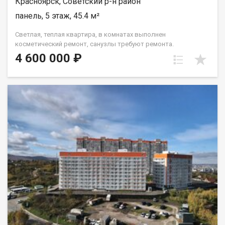
Красноярск, Советский р-н район
панель, 5 этаж, 45.4 м²
Светлая, теплая квартира, в комнатах выполнен
косметический ремонт, санузлы требуют ремонта.
Установлены окна ПВХ, балкон остеклен ( дерево). Проход на
4 600 000 ₽
этаж закрывается. Дом газифицирован! Район с развитой
инфраструктурой, в шаговой доступности 2 детских сада, 2
школы, плавательный клуб Сибирь, церковь, дворец
культуры и спорта Металлургов, магазины, торговый
комплекс Роща, парк "Гвардейский", набережная "Зеленый
берег". Без проблем можно уехать в любую точку города.
Документы полностью готовы к продаже, долгов и
обременений на квартире нет! Торг возможен! Чистая
продажа.