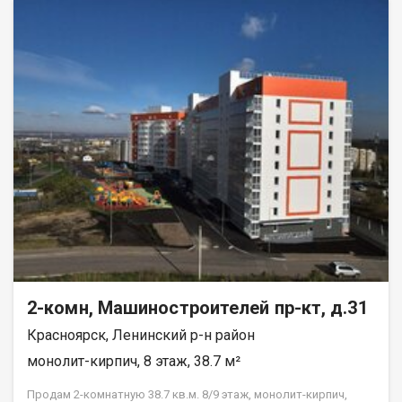
вам тишину и спокойствие. Квартира в аккуратном жилом
состоянии, что дает вам возможность создать интерьер по
своему вкусу и воплотить любые дизайнерские идеи.
Совмещенный санузел, который можно оборудовать по
своему усмотрению. В шаговой доступности находятся все
необходимые объекты инфраструктуры: школы, детские
сады, клиники и магазины. Это идеальное местоположение
для семей с детьми и всех, кто ценит удобство и доступность
городских благ. Рассмотрим все виды расчёта. Возможно
использование мат капитала и жилищного сертификата.
Полное юр сопровождение сделки. Помощь в оформлении
ипотеки. Покажу в удобное для вас время по договорённости.
2-комн, Машиностроителей пр-кт, д.31
Красноярск, Ленинский р-н район
монолит-кирпич, 8 этаж, 38.7 м²
Продам 2-комнатную 38.7 кв.м. 8/9 этаж, монолит-кирпич,