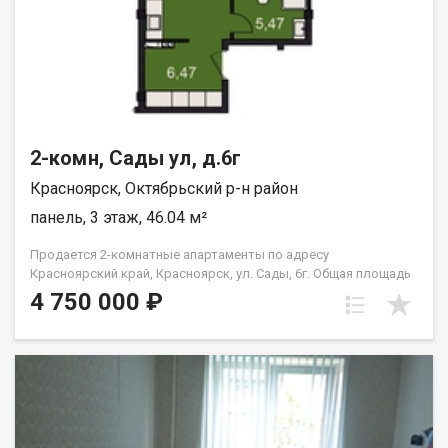
2-комн, Сады ул, д.6г
Красноярск, Октябрьский р-н район
панель, 3 этаж, 46.04 м²
Продается 2-комнатные апартаменты по адресу
Красноярский край, Красноярск, ул. Сады, 6г. Общая площадь
квартиры — 46,04 кв.м., Апартаменты предлагаются как
4 750 000 ₽
универсальный вид недвижимости: - для собственного
проживания; - сдачи в аренду (близость к СФУ и средними
учебными заведениям); - использования как помещения для
бизнеса. В экологически чистом районе. Возможна ипотека.