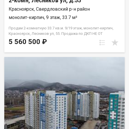
2-комн, Лесников ул, д.55
Красноярск, Свердловский р-н район
монолит-кирпич, 9 этаж, 33.7 м²
Продам 2-комнатную 33.7 кв.м. 9/19 этаж, монолит-кирпич,
Красноярск, Лесников ул, 55. Продажа по ДКП НЕ ОТ
ЗАСТРОЙЩИКА
5 560 500 ₽