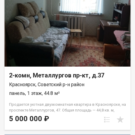
2-комн, Металлургов пр-кт, д.37
Красноярск, Советский р-н район
панель, 1 этаж, 44.8 м²
Продается уютная двухкомнатная квартира в Красноярске, на
проспекте Металлургов, 47. Общая площадь — 44,8 кв. м,
жилая площадь — 28 кв. м, кухня — 6 кв. м. Квартира
5 000 000 ₽
расположена на первом этаже пятиэтажного панельного
дома, построенного в 1967 году. Высота потолков
составляет 2,5 метра. Окна выходят во двор, что обеспечит