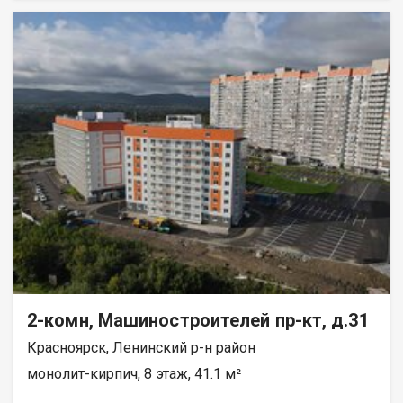
реку Енисей и предгорье Саян. Высокая транспортная
доступность до других районов города. Близость знаковых
мест отдыха, досуга и развлечений - заповедник «Столбы»,
Фанпарк «Бобровый лог» и парк флоры и фауны «Роев ручей».
Благоустроенная набережная протяженностью 1450 метров
вдоль реки Енисей и 500 метров вдоль реки Базаиха с
организованными спусками к воде и остановкой речного
пассажирского транспорта возле ледовой арены. Сеть
пешеходных и велосипедно-роликовых дорожек по всему
району. Бесшумные современные лифты. Наземные
автостоянки на 175 и 297 машино-мест.
2-комн, Машиностроителей пр-кт, д.31
Красноярск, Ленинский р-н район
монолит-кирпич, 8 этаж, 41.1 м²