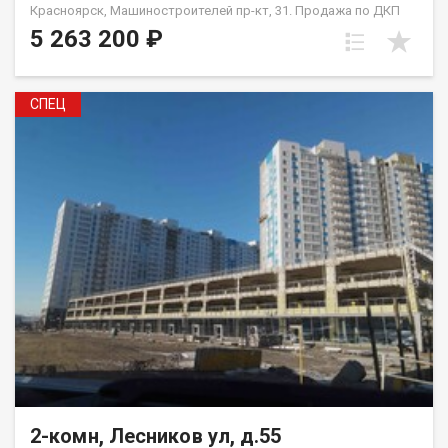
Красноярск, Машиностроителей пр-кт, 31. Продажа по ДКП
НЕ ОТ ЗАСТРОЙЩИКА
5 263 200 ₽
СПЕЦ
2-комн, Лесников ул, д.55