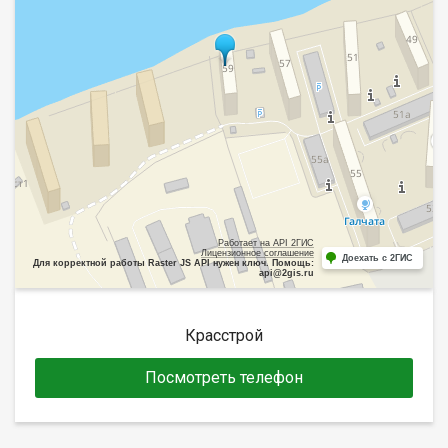
Работает на API 2ГИС
Лицензионное соглашение
Доехать с 2ГИС
Для корректной работы Raster JS API нужен ключ. Помощь:
api@2gis.ru
Красстрой
Посмотреть телефон