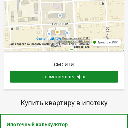
Работает на API 2ГИС
Лицензионное соглашение
Доехать с 2ГИС
Для корректной работы Raster JS API нужен ключ. Помощь:
api@2gis.ru
СМ.СИТИ
Посмотреть телефон
Купить квартиру в ипотеку
Ипотечный калькулятор