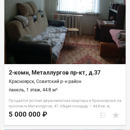
2-комн, Металлургов пр-кт, д.37
Красноярск, Советский р-н район
панель, 1 этаж, 44.8 м²
Продается уютная двухкомнатная квартира в Красноярске, на
проспекте Металлургов, 47. Общая площадь — 44,8 кв. м,
жилая площадь — 28 кв. м, кухня — 6 кв. м. Квартира
5 000 000 ₽
расположена на первом этаже пятиэтажного панельного
дома, построенного в 1967 году. Высота потолков
составляет 2,5 метра. Окна выходят во двор, что обеспечит