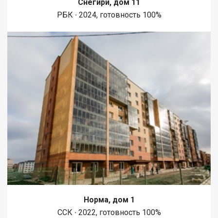
Снегири, дом 11
1450 метров вдоль реки Енисей и 500 метров вдоль реки
РБК ∙ 2024, готовность 100%
Базаиха с организованными спусками к воде и остановкой
речного пассажирского транспорта возле ледовой арены.
Сеть пешеходных и велосипедно-роликовых дорожек по
всему району. В целях безопасности велосипедно-роликовая
дорожка от пешеходной изолирована бордюром высотой 10
см. В пер
Норма, дом 1
ССК ∙ 2022, готовность 100%