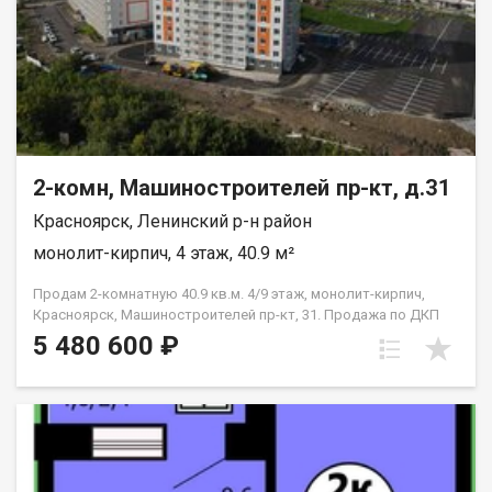
2-комн, Машиностроителей пр-кт, д.31
Красноярск, Ленинский р-н район
монолит-кирпич, 4 этаж, 40.9 м²
Продам 2-комнатную 40.9 кв.м. 4/9 этаж, монолит-кирпич,
Красноярск, Машиностроителей пр-кт, 31. Продажа по ДКП
НЕ ОТ ЗАСТРОЙЩИКА
5 480 600 ₽