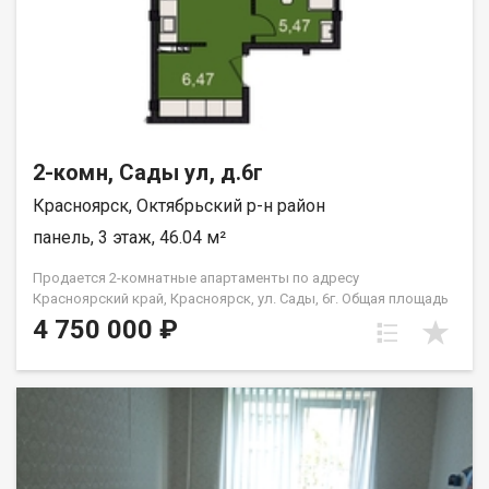
2-комн, Сады ул, д.6г
Красноярск, Октябрьский р-н район
панель, 3 этаж, 46.04 м²
Продается 2-комнатные апартаменты по адресу
Красноярский край, Красноярск, ул. Сады, 6г. Общая площадь
квартиры — 46,04 кв.м., Апартаменты предлагаются как
4 750 000 ₽
универсальный вид недвижимости: - для собственного
проживания; - сдачи в аренду (близость к СФУ и средними
учебными заведениям); - использования как помещения для
бизнеса. В экологически чистом районе. Возможна ипотека.