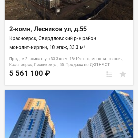
2-комн, Лесников ул, д.55
Красноярск, Свердловский р-н район
монолит-кирпич, 18 этаж, 33.3 м²
Продам 2-комнатную 33.3 кв.м. 18/19 этаж, монолит-кирпич,
Красноярск, Лесников ул, 55. Продажа по ДКП НЕ ОТ
ЗАСТРОЙЩИКА.
5 561 100 ₽