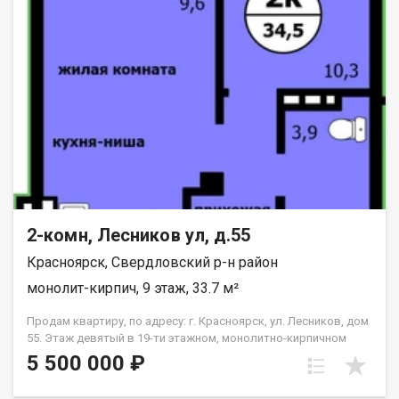
2-комн, Лесников ул, д.55
Красноярск, Свердловский р-н район
монолит-кирпич, 9 этаж, 33.7 м²
Продам квартиру, по адресу: г. Красноярск, ул. Лесников, дом
55. Этаж девятый в 19-ти этажном, монолитно-кирпичном
доме. Общая площадь- 33.7 кв.м., кухня-гостиная-14,6 кв.м.,
5 500 000 ₽
спальня--10,3 кв.м. Предчистовая отделка от застройщика.
Экологически благоприятный район с красивыми видами на