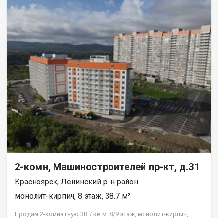
вам тишину и спокойствие. Квартира в аккуратном жилом
состоянии, что дает вам возможность создать интерьер по
своему вкусу и воплотить любые дизайнерские идеи.
Совмещенный санузел, который можно оборудовать по
своему усмотрению. В шаговой доступности находятся все
необходимые объекты инфраструктуры: школы, детские
сады, клиники и магазины. Это идеальное местоположение
для семей с детьми и всех, кто ценит удобство и доступность
городских благ. Рассмотрим все виды расчёта. Возможно
использование мат капитала и жилищного сертификата.
Полное юр сопровождение сделки. Помощь в оформлении
ипотеки. Покажу в удобное для вас время по договорённости.
2-комн, Машиностроителей пр-кт, д.31
Красноярск, Ленинский р-н район
монолит-кирпич, 8 этаж, 38.7 м²
Продам 2-комнатную 38.7 кв.м. 8/9 этаж, монолит-кирпич,