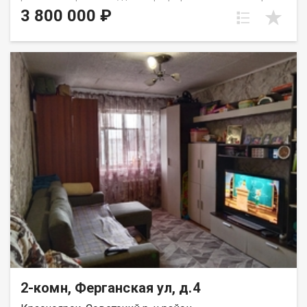
этаже пятиэтажного панельного дома. Дом находится в тихом,
3 800 000 ₽
спокойном и очень зеленом районе, окна выходят во двор,
высоко от земли. Квартира требует ремонта, установлены
стекло пакеты и новые радиаторы. Для хранения вещей есть
вместительная кладовка. Развитая инфраструктура, в
шаговой доступности школы, детские сада, Аэрокосмический
колледж, автобусные остановки и все необходимое для
комфортного проживания. Выход на сделку возможен после
первого сентября. Вся сумма в договоре, один взрослый
собственник.
2-комн, Ферганская ул, д.4