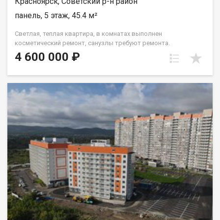
Красноярск, Советский р-н район
панель, 5 этаж, 45.4 м²
Светлая, теплая квартира, в комнатах выполнен
косметический ремонт, санузлы требуют ремонта.
Установлены окна ПВХ, балкон остеклен ( дерево). Проход на
4 600 000 ₽
этаж закрывается. Дом газифицирован! Район с развитой
инфраструктурой, в шаговой доступности 2 детских сада, 2
школы, плавательный клуб Сибирь, церковь, дворец
культуры и спорта Металлургов, магазины, торговый
комплекс Роща, парк "Гвардейский", набережная "Зеленый
берег". Без проблем можно уехать в любую точку города.
Документы полностью готовы к продаже, долгов и
обременений на квартире нет! Торг возможен! Чистая
продажа.