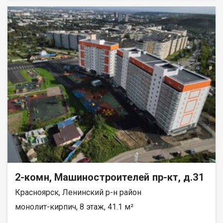
реку Енисей и предгорье Саян. Высокая транспортная
доступность до других районов города. Близость знаковых
мест отдыха, досуга и развлечений - заповедник «Столбы»,
Фанпарк «Бобровый лог» и парк флоры и фауны «Роев ручей».
Благоустроенная набережная протяженностью 1450 метров
вдоль реки Енисей и 500 метров вдоль реки Базаиха с
организованными спусками к воде и остановкой речного
пассажирского транспорта возле ледовой арены. Сеть
пешеходных и велосипедно-роликовых дорожек по всему
району. Бесшумные современные лифты. Наземные
автостоянки на 175 и 297 машино-мест.
2-комн, Машиностроителей пр-кт, д.31
Красноярск, Ленинский р-н район
монолит-кирпич, 8 этаж, 41.1 м²