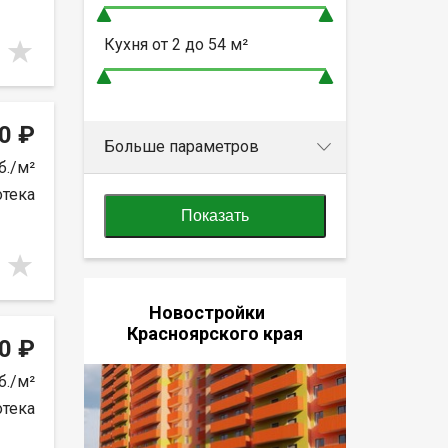
Кухня от
2 до 54
м²
0 ₽
Больше параметров
б./м²
отека
Показать
Новостройки
Красноярского края
0 ₽
б./м²
отека