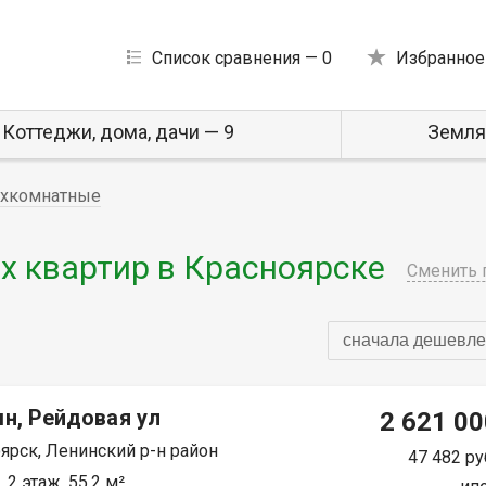
Список сравнения —
0
Избранное
Коттеджи, дома, дачи — 9
Земля
хкомнатные
 квартир в Красноярске
Сменить 
сначала дешевле
н, Рейдовая ул
2 621 00
ярск, Ленинский р-н район
47 482 ру
 2 этаж, 55.2 м²