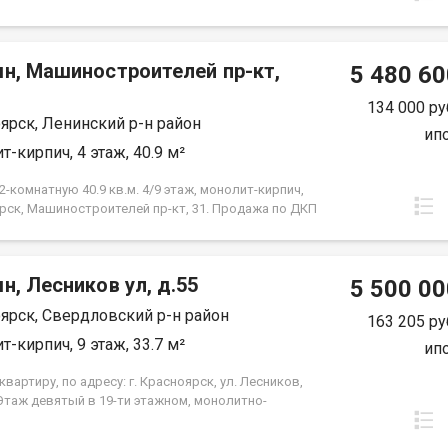
мн, Машиностроителей пр-кт,
5 480 60
134 000 ру
ярск, Ленинский р-н район
ип
т-кирпич, 4 этаж, 40.9 м²
-комнатную 40.9 кв.м. 4/9 этаж, монолит-кирпич,
рск, Машиностроителей пр-кт, 31. Продажа по ДКП
ЗАСТРОЙЩИКА
н, Лесников ул, д.55
5 500 00
ярск, Свердловский р-н район
163 205 ру
т-кирпич, 9 этаж, 33.7 м²
ип
вартиру, по адресу: г. Красноярск, ул. Лесников,
 Этаж девятый в 19-ти этажном, монолитно-
м доме. Общая площадь- 33.7 кв.м., кухня-
-14,6 кв.м., спальня--10,3 кв.м. Предчистовая