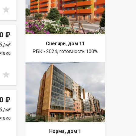
0 ₽
Снегири, дом 11
б./м²
РБК ∙ 2024, готовность 100%
отека
0 ₽
б./м²
отека
Норма, дом 1