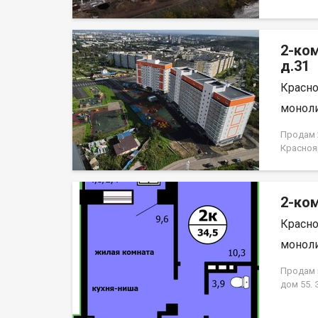
2-ко
д.31
Красно
моноли
Продам 2
Красноя
НЕ ОТ 
2-ком
Красно
моноли
Продам к
дом 55.
кирпично
гостиная