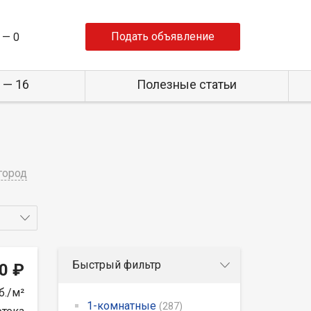
Подать объявление
 —
0
 — 16
Полезные статьи
город
Быстрый фильтр
0 ₽
б./м²
1-комнатные
(287)