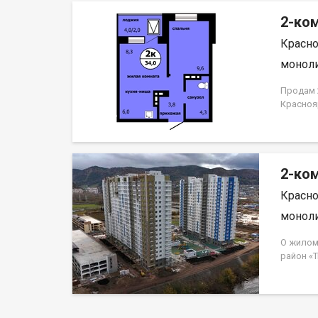
2-ком
Красно
моноли
Продам 2
Красноя
ЗАСТРО
2-ком
Красно
моноли
О жилом
район «
Свердло
монолит
«Гранит»
наземных