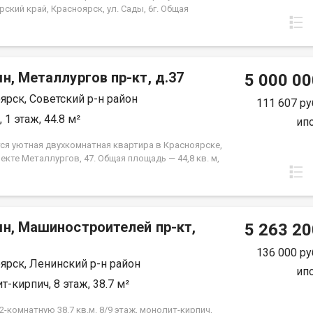
ский край, Красноярск, ул. Сады, 6г. Общая
 квартиры — 46,04 кв.м., Апартаменты
аются как универсальный вид недвижимости: - для
ного проживания; - сдачи в аренду (близость к
редними учебными заведениям); - использования
н, Металлургов пр-кт, д.37
щения для бизнеса. В экологически чистом районе.
5 000 00
а ипотека.
ярск, Советский р-н район
111 607 ру
 1 этаж, 44.8 м²
ип
ся уютная двухкомнатная квартира в Красноярске,
екте Металлургов, 47. Общая площадь — 44,8 кв. м,
ощадь — 28 кв. м, кухня — 6 кв. м. Квартира
жена на первом этаже пятиэтажного панельного
остроенного в 1967 году. Высота потолков
ет 2,5 метра. Окна выходят во двор, что
мн, Машиностроителей пр-кт,
ит вам тишину и спокойствие. Квартира в
5 263 20
ном жилом состоянии, что дает вам возможность
 интерьер по своему вкусу и воплотить любые
136 000 ру
ярск, Ленинский р-н район
рские идеи. Совмещенный санузел, который можно
ип
вать по своему усмотрению. В шаговой
т-кирпич, 8 этаж, 38.7 м²
ости находятся все необходимые объекты
руктуры: школы, детские сады, клиники и
-комнатную 38.7 кв.м. 8/9 этаж, монолит-кирпич,