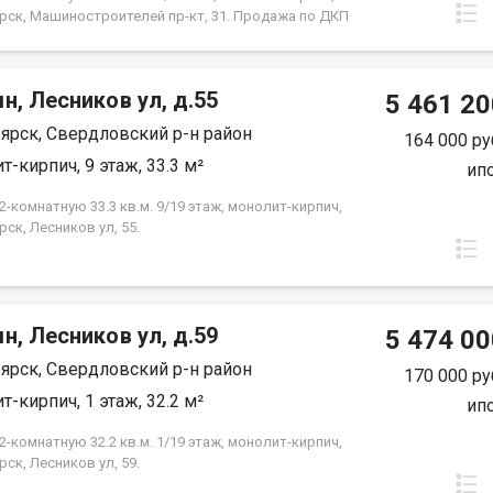
ы. Это идеальное местоположение для семей с
рск, Машиностроителей пр-кт, 31. Продажа по ДКП
 всех, кто ценит удобство и доступность городских
ЗАСТРОЙЩИКА
ассмотрим все виды расчёта. Возможно
ование мат капитала и жилищного сертификата.
юр сопровождение сделки. Помощь в оформлении
н, Лесников ул, д.55
5 461 20
 Покажу в удобное для вас время по
ярск, Свердловский р-н район
ённости.
164 000 ру
т-кирпич, 9 этаж, 33.3 м²
ип
-комнатную 33.3 кв.м. 9/19 этаж, монолит-кирпич,
ск, Лесников ул, 55.
н, Лесников ул, д.59
5 474 00
ярск, Свердловский р-н район
170 000 ру
т-кирпич, 1 этаж, 32.2 м²
ип
-комнатную 32.2 кв.м. 1/19 этаж, монолит-кирпич,
ск, Лесников ул, 59.