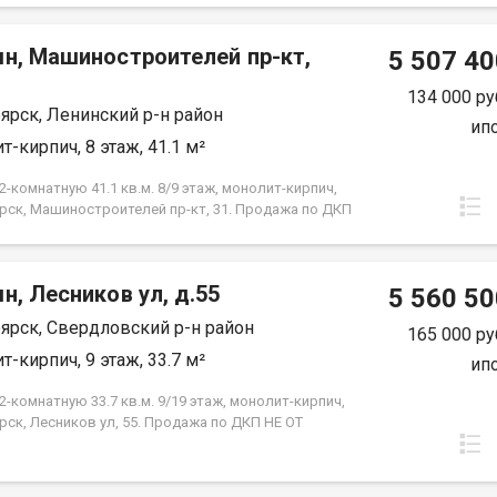
 от застройщика. Экологически благоприятный
 красивыми видами на реку Енисей и предгорье
мн, Машиностроителей пр-кт,
ысокая транспортная доступность до других
5 507 40
 города. Близость знаковых мест отдыха, досуга и
ений - заповедник «Столбы», Фанпарк «Бобровый
134 000 ру
ярск, Ленинский р-н район
парк флоры и фауны «Роев ручей». Благоустроенная
ип
ная протяженностью 1450 метров вдоль реки
т-кирпич, 8 этаж, 41.1 м²
 500 метров вдоль реки Базаиха с
ованными спусками к воде и остановкой речного
-комнатную 41.1 кв.м. 8/9 этаж, монолит-кирпич,
рского транспорта возле ледовой арены. Сеть
рск, Машиностроителей пр-кт, 31. Продажа по ДКП
ных и велосипедно-роликовых дорожек по всему
ЗАСТРОЙЩИКА
 Бесшумные современные лифты. Наземные
нки на 175 и 297 машино-мест.
н, Лесников ул, д.55
5 560 50
ярск, Свердловский р-н район
165 000 ру
т-кирпич, 9 этаж, 33.7 м²
ип
-комнатную 33.7 кв.м. 9/19 этаж, монолит-кирпич,
рск, Лесников ул, 55. Продажа по ДКП НЕ ОТ
ЙЩИКА