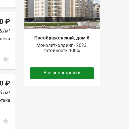
0 ₽
б./м²
Преображенский, дом 6
отека
Монолитхолдинг ∙ 2023,
готовность 100%
Все новостройки
0 ₽
б./м²
отека