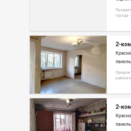
Продаетс
города -
Квартир
дома 19
2-ком
Красно
панель,
Предлаг
районе 
первом 
находитс
окна вы
ремонта
2-ком
Для хра
Развита
Красно
детские
останов
панель,
прожива