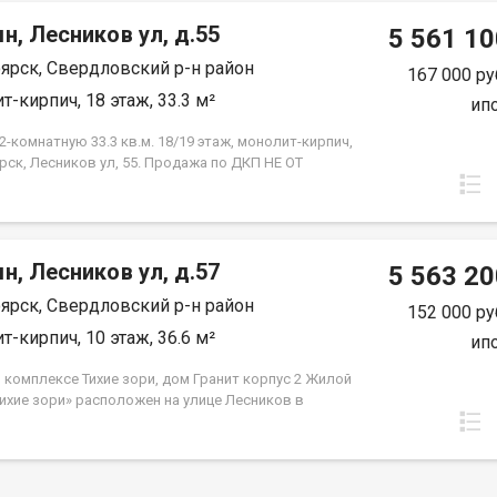
н, Лесников ул, д.55
5 561 10
ярск, Свердловский р-н район
167 000 ру
т-кирпич, 18 этаж, 33.3 м²
ип
-комнатную 33.3 кв.м. 18/19 этаж, монолит-кирпич,
рск, Лесников ул, 55. Продажа по ДКП НЕ ОТ
ЙЩИКА.
н, Лесников ул, д.57
5 563 20
ярск, Свердловский р-н район
152 000 ру
т-кирпич, 10 этаж, 36.6 м²
ип
 комплексе Тихие зори, дом Гранит корпус 2 Жилой
Тихие зори» расположен на улице Лесников в
вском районе Красноярска и представлен
но-кирпичными домами различной этажности. Дом
 состоит из двух 19-этажных корпусов и двух
 автостоянок. Во 2м корпусе 3 подъезда на 432