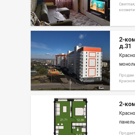
сентябр
Светлая
собстве
космети
Установ
на этаж
развито
детских 
2-ко
дворец 
торговы
д.31
"Зелены
Красно
города.
обремен
моноли
продажа
Продам 2
Красноя
НЕ ОТ 
2-ком
Красно
панель,
Продает