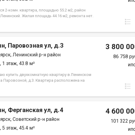
ип
я 2-комн. квартира, площадью 55.2 м2, район
 Ленинский. Жилая площадь 44.16 м2, ремонта нет.
а располагается на 2 этаже 3-этажного кирпичного
84 года постройки. Отдел продаж
н, Паровозная ул, д.3
3 800 00
ярск, Ленинский р-н район
86 758 ру
 1 этаж, 43.8 м²
ип
аю купить двухкомнатную квартиру в Ленинском
на Паровозной, д.3. Квартира расположена на
этаже пятиэтажного панельного дома. Дом
я в тихом, спокойном и очень зеленом районе,
ходят во двор, высоко от земли. Квартира требует
, установлены стекло пакеты и новые радиаторы.
н, Ферганская ул, д.4
нения вещей есть вместительная кладовка.
4 600 00
я инфраструктура, в шаговой доступности школы,
ярск, Советский р-н район
 сада, Аэрокосмический колледж, автобусные
101 322 ру
ки и все необходимое для комфортного
 5 этаж, 45.4 м²
ип
ния. Выход на сделку возможен после первого