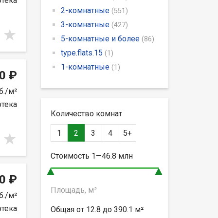
отека
2-комнатные
(551)
3-комнатные
(427)
5-комнатные и более
(86)
type.flats.15
(1)
1-комнатные
(1)
0 ₽
б./м²
отека
Количество комнат
1
2
3
4
5+
Стоимость
1—46.8
млн
0 ₽
Площадь, м²
б./м²
отека
Общая от
12.8 до 390.1
м²