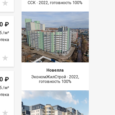
ССК ∙ 2022, готовность 100%
0 ₽
б./м²
отека
Новелла
ЭкономЖилСтрой ∙ 2022,
0 ₽
готовность 100%
б./м²
отека