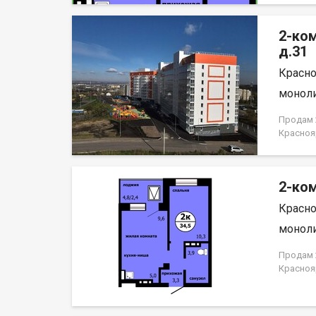
отделка
район с
2-ко
Саян. В
районов
д.31
развлеч
Красно
лог» и 
набереж
моноли
Енисей и
организ
Продам 2
пассажи
Красноя
пешеход
НЕ ОТ 
району.
автостоя
2-ком
Красно
моноли
Продам 2
Красноя
ЗАСТРО