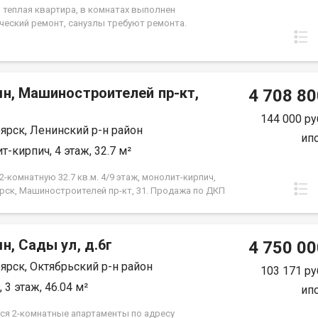
я. Вся сумма в договоре, один взрослый
, теплая квартира, в комнатах выполнен
нник.
ческий ремонт, санузлы требуют ремонта.
лены окна ПВХ, балкон остеклен ( дерево). Проход
 закрывается. Дом газифицирован! Район с
й инфраструктурой, в шаговой доступности 2
сада, 2 школы, плавательный клуб Сибирь, церковь,
мн, Машиностроителей пр-кт,
культуры и спорта Металлургов, магазины,
4 708 80
й комплекс Роща, парк "Гвардейский", набережная
й берег". Без проблем можно уехать в любую точку
144 000 ру
ярск, Ленинский р-н район
 Документы полностью готовы к продаже, долгов и
ип
ений на квартире нет! Торг возможен! Чистая
т-кирпич, 4 этаж, 32.7 м²
.
-комнатную 32.7 кв.м. 4/9 этаж, монолит-кирпич,
рск, Машиностроителей пр-кт, 31. Продажа по ДКП
ЗАСТРОЙЩИКА
н, Сады ул, д.6г
4 750 00
ярск, Октябрьский р-н район
103 171 ру
 3 этаж, 46.04 м²
ип
ся 2-комнатные апартаменты по адресу