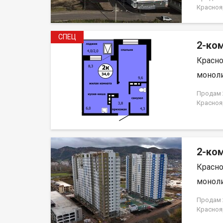
магазин
Красноя
детьми и
НЕ ОТ 
благ. Р
использ
СПЕЦ
Полное 
2-ком
ипотеки.
Красно
договор
моноли
Продам 2
Краснояр
2-ком
Красно
моноли
Продам 2
Краснояр