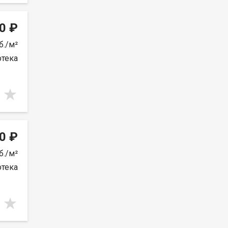
0 ₽
б./м²
отека
0 ₽
б./м²
отека