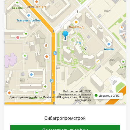
Работает на API 2ГИС
Лицензионное соглашение
Доехать с 2ГИС
Для корректной работы Raster JS API нужен ключ. Помощь:
api@2gis.ru
Сибагропромстрой