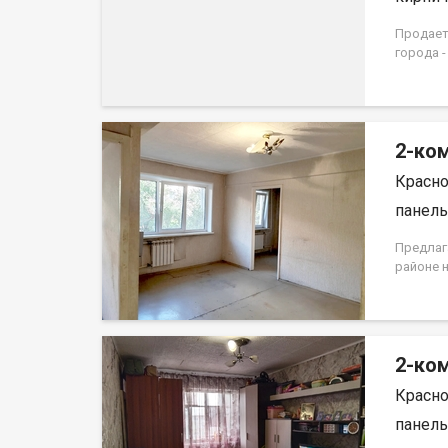
Продаетс
города -
Квартир
дома 19
2-ком
Красно
панель,
Предлаг
районе 
первом 
находитс
окна вы
ремонта
2-ком
Для хра
Развита
Красно
детские
останов
панель,
прожива