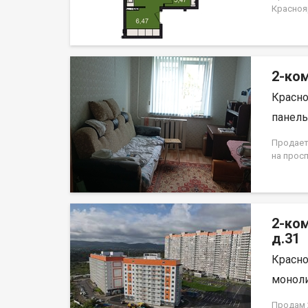
Краснояр
площадь
предлаг
собствен
СФУ и с
2-ком
как поме
Возможн
Красно
панель,
Продает
на просп
жилая пл
располо
дома, п
составля
2-ко
обеспеч
аккурат
д.31
создать
Красно
дизайне
оборудо
моноли
доступн
инфраст
Продам 2