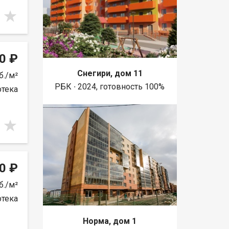
0 ₽
Снегири, дом 11
б./м²
РБК ∙ 2024, готовность 100%
отека
0 ₽
б./м²
отека
Норма, дом 1