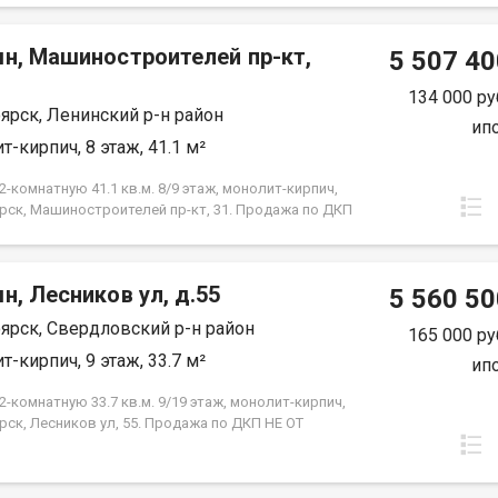
 от застройщика. Экологически благоприятный
 красивыми видами на реку Енисей и предгорье
мн, Машиностроителей пр-кт,
ысокая транспортная доступность до других
5 507 40
 города. Близость знаковых мест отдыха, досуга и
ений - заповедник «Столбы», Фанпарк «Бобровый
134 000 ру
ярск, Ленинский р-н район
парк флоры и фауны «Роев ручей». Благоустроенная
ип
ная протяженностью 1450 метров вдоль реки
т-кирпич, 8 этаж, 41.1 м²
 500 метров вдоль реки Базаиха с
ованными спусками к воде и остановкой речного
-комнатную 41.1 кв.м. 8/9 этаж, монолит-кирпич,
рского транспорта возле ледовой арены. Сеть
рск, Машиностроителей пр-кт, 31. Продажа по ДКП
ных и велосипедно-роликовых дорожек по всему
ЗАСТРОЙЩИКА
 Бесшумные современные лифты. Наземные
нки на 175 и 297 машино-мест.
н, Лесников ул, д.55
5 560 50
ярск, Свердловский р-н район
165 000 ру
т-кирпич, 9 этаж, 33.7 м²
ип
-комнатную 33.7 кв.м. 9/19 этаж, монолит-кирпич,
рск, Лесников ул, 55. Продажа по ДКП НЕ ОТ
ЙЩИКА