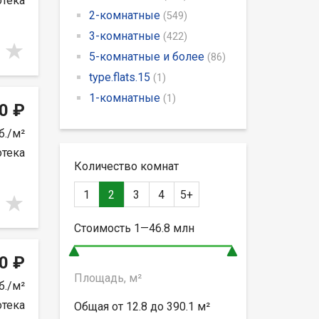
отека
2-комнатные
(549)
3-комнатные
(422)
5-комнатные и более
(86)
type.flats.15
(1)
1-комнатные
(1)
0 ₽
б./м²
отека
Количество комнат
1
2
3
4
5+
Стоимость
1—46.8
млн
0 ₽
Площадь, м²
б./м²
отека
Общая от
12.8 до 390.1
м²