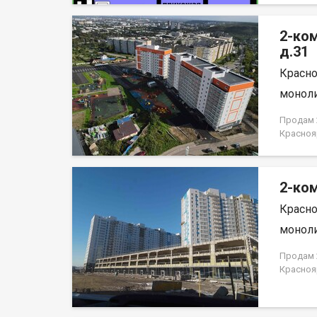
отделка
район с
2-ко
Саян. В
районов
д.31
развлеч
Красно
лог» и 
набереж
моноли
Енисей и
организ
Продам 2
пассажи
Красноя
пешеход
НЕ ОТ 
району.
автостоя
2-ком
Красно
моноли
Продам 2
Красноя
ЗАСТРО