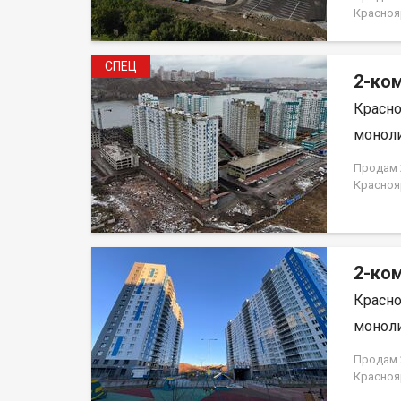
магазин
Красноя
детьми и
НЕ ОТ 
благ. Р
использ
СПЕЦ
Полное 
2-ком
ипотеки.
Красно
договор
моноли
Продам 2
Краснояр
2-ком
Красно
моноли
Продам 2
Краснояр