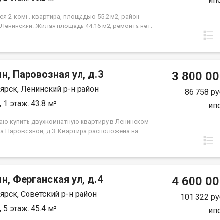
ип
я 2-комн. квартира, площадью 55.2 м2, район
 Ленинский. Жилая площадь 44.16 м2, ремонта нет.
а располагается на 2 этаже 3-этажного кирпичного
84 года постройки. Отдел продаж
н, Паровозная ул, д.3
3 800 00
ярск, Ленинский р-н район
86 758 ру
 1 этаж, 43.8 м²
ип
аю купить двухкомнатную квартиру в Ленинском
на Паровозной, д.3. Квартира расположена на
этаже пятиэтажного панельного дома. Дом
я в тихом, спокойном и очень зеленом районе,
ходят во двор, высоко от земли. Квартира требует
, установлены стекло пакеты и новые радиаторы.
н, Ферганская ул, д.4
нения вещей есть вместительная кладовка.
4 600 00
я инфраструктура, в шаговой доступности школы,
ярск, Советский р-н район
 сада, Аэрокосмический колледж, автобусные
101 322 ру
ки и все необходимое для комфортного
 5 этаж, 45.4 м²
ип
ния. Выход на сделку возможен после первого