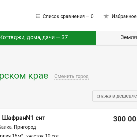
Список сравнения —
0
Избранное
Коттеджи, дома, дачи — 37
Земля
рском крае
Сменить город
сначала дешевле
, ШафранN1 снт
300 00
Балка, Пригород
пич 16м² , участок 10 сот.