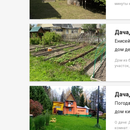
собстве
минуты 
показ ор
деревней
обладат
площадь 
первом э
комнаты.
Дача,
вишня, 
смороди
Енисей
баня, са
вопросы
дом де
Дом из б
участок,
проезд
Дача
Погода
дом ки
О даче: 
комнат: 