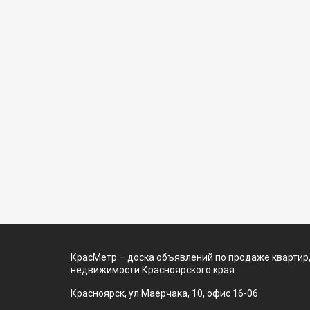
электри
комнаты,
для маш
цокольн
+ две вх
бойлерн
х 6 м.= 
твердот
Комната 
установ
Второй э
погреб.
дома - Б
пригоде
есть кал
автомат
занимает
электри
плодовы
Централ
Стабиль
площадь
участка 
провере
ответит
КрасМетр – доска объявлений по продаже квартир,
недвижимости Красноярского края.
Красноярск, ул Маерчака, 10, офис 16-06