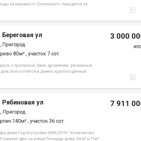
нник, документы проверены юристом. Звоните,
езды на машине от Солнечного. Находится за
ганизую оперативно, не упустите шанс стать
 «Сухая балка», СНТ «Надежда». 2 участка общая
елем участка для дружной семьи! Не пожалеете.
16 соток, дом 100 кв, достраивали 2-й этаж. На
таже веранда, кухня, 4 спальни, на 2 этаже 2
 На участке растут 4 вида ранеток/яблок, слива,
 Береговая ул
малина, облепиха, жимолость, черная/красная
3 000 00
на, высаживались деревья. На территории дом,
, Пригород
рай. В подарок 10-ти летний запас дров. Остальные
ип
 по телефону.
рево 80м² , участок 7 сот.
руса, с пропиской, баня, дровенник, ухоженный
 дом, все остается в домке, круглогодичный
, Рябиновая ул
7 911 00
, Пригород
рпич 140м² , участок 36 сот.
Два дома Год постройки 2006,2019 г. Количество
5 Санузел два: на улице Площадь дома: 69 м² и 71м²