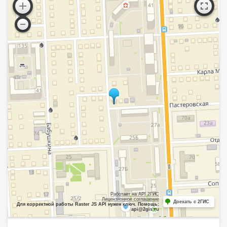
Работает на API 2ГИС
Лицензионное соглашение
Доехать с 2ГИС
Для корректной работы Raster JS API нужен ключ. Помощь:
api@2gis.ru