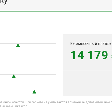
ку
Ежемесячный платеж
14 179
бличной офертой. При расчете не учитываются возможные дополнительные пл
ья заемщика и т.п.