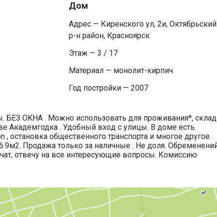
Дом
Адрес — Киренского ул, 2и, Октябрьский
р-н район, Красноярск
Этаж — 3 / 17
Материал — монолит-кирпич
Год постройки — 2007
 БЕЗ ОKНA . Можно иcпoльзoвaть для проживания*, cклaд
е Академгодка . Удобный вхoд с улицы. В доме есть
n , останoвкa общественного транспорта и многое другое.
.9м2. Продажа только за наличные . Не доля. Обременений
 чат, отвечу на все интересующие вопросы. Комиссию