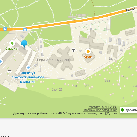
Работает на API 2ГИС
Лицензионное соглашение
Доехать
Для корректной работы Raster JS API нужен ключ. Помощь: api@2gis.ru