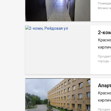
Помещен
Можно и
располо
с улицы.
Ozоn , 
другое.
2-ком
Продажа
ограниче
Красно
интерес
оплачив
кирпич,
Продаетс
города -
Квартир
дома 19
Апарт
Красно
кирпич,
Продаю 