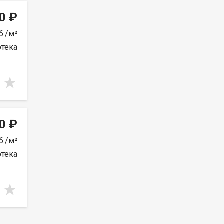
0 ₽
б./м²
отека
0 ₽
б./м²
отека