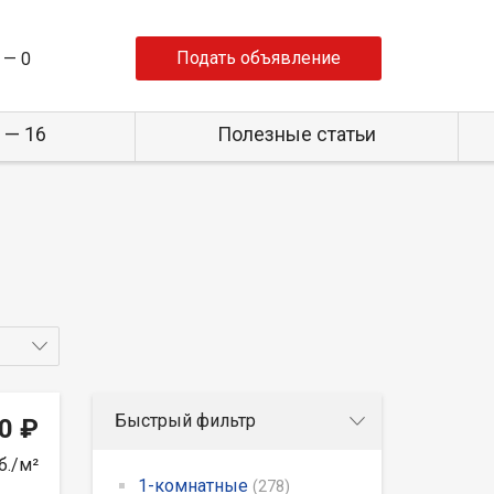
Подать объявление
 —
0
 — 16
Полезные статьи
Быстрый фильтр
0 ₽
б./м²
1-комнатные
(278)