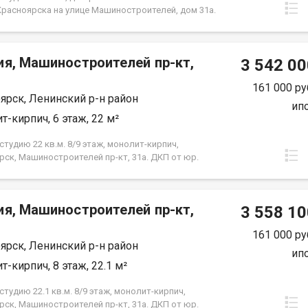
енности.
Красноярска на улице Машиностроителей, дом 31а.
сьмой, в девяти этажном монолитно-кирпичном
редчистовая отделка от застройщика. Удобно
 детьми (школы и детсады в радиусе 500 м).
ия, Машиностроителей пр-кт,
3 542 00
161 000 ру
ярск, Ленинский р-н район
ип
т-кирпич, 6 этаж, 22 м²
тудию 22 кв.м. 8/9 этаж, монолит-кирпич,
рск, Машиностроителей пр-кт, 31а. ДКП от юр.
е от Застройщика
ия, Машиностроителей пр-кт,
3 558 10
161 000 ру
ярск, Ленинский р-н район
ип
т-кирпич, 8 этаж, 22.1 м²
тудию 22.1 кв.м. 8/9 этаж, монолит-кирпич,
рск, Машиностроителей пр-кт, 31а. ДКП от юр.