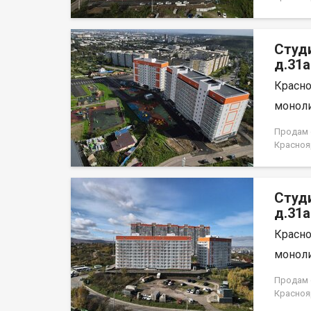
лица, н
Студ
д.31а
Красно
моноли
Продам с
Красноя
лица, н
Студ
д.31а
Красно
моноли
Продам с
Красноя
лица, н