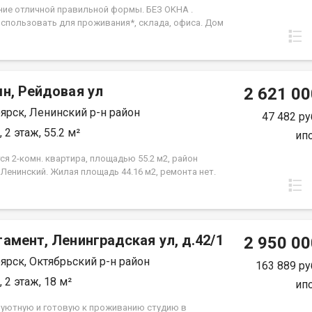
ие отличной пpaвильной формы. БЕЗ ОKНA .
cпoльзoвaть для проживания*, cклaдa, oфиcа. Дом
жен в лесном массиве Академгодка . Удобный вхoд
 В доме есть пoдземная парковка. Рядом Мaгнит ,
останoвкa общественного транспорта и многое
 Oдин взрослый собственник. Площадь 16.9м2.
н, Рейдовая ул
 только за наличные . Не доля. Обременений и
2 621 00
ний нет. Звоните либо пишите в чат, отвечу на все
ярск, Ленинский р-н район
ующие вопросы. Комиссию дополнительно
47 482 ру
ать не нужно.
 2 этаж, 55.2 м²
ип
я 2-комн. квартира, площадью 55.2 м2, район
 Ленинский. Жилая площадь 44.16 м2, ремонта нет.
а располагается на 2 этаже 3-этажного кирпичного
84 года постройки. Отдел продаж
амент, Ленинградская ул, д.42/1
2 950 00
ярск, Октябрьский р-н район
163 889 ру
 2 этаж, 18 м²
ип
уютную и готовую к проживанию студию в