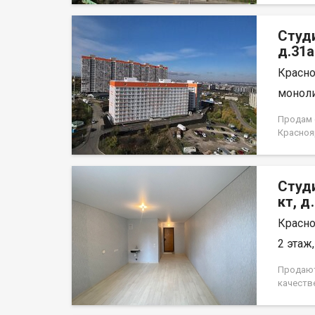
Студ
д.31а
Красно
моноли
Продам с
Красноя
лица, н
Студи
кт, д
Красно
2 этаж,
Продают
качеств
лифт. В
места. 