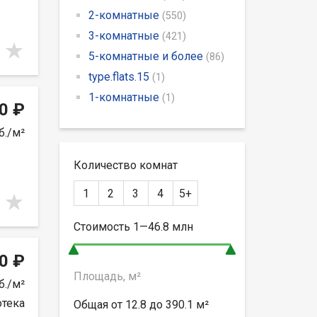
2-комнатные
(550)
3-комнатные
(421)
5-комнатные и более
(86)
type.flats.15
(1)
1-комнатные
(1)
0 ₽
б./м²
Количество комнат
1
2
3
4
5+
Стоимость
1—46.8
млн
0 ₽
Площадь, м²
б./м²
отека
Общая от
12.8 до 390.1
м²