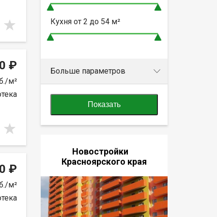
Кухня от
2 до 54
м²
0 ₽
Больше параметров
б./м²
отека
Показать
Новостройки
Красноярского края
0 ₽
б./м²
отека