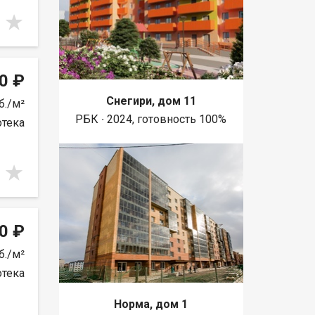
0 ₽
Снегири, дом 11
б./м²
РБК ∙ 2024, готовность 100%
отека
0 ₽
б./м²
отека
Норма, дом 1