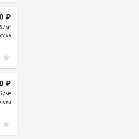
0 ₽
б./м²
отека
0 ₽
б./м²
отека