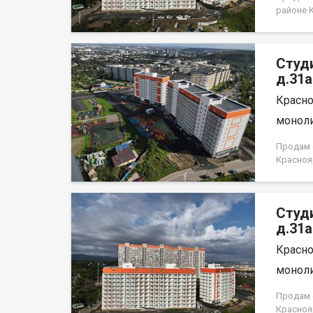
договор
районе 
Этаж во
доме. П
семьям с
Студ
д.31а
Красно
моноли
Продам с
Красноя
лица, н
Студ
д.31а
Красно
моноли
Продам с
Красноя