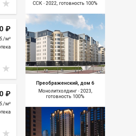
ССК ∙ 2022, готовность 100%
0 ₽
б./м²
отека
Преображенский, дом 6
Монолитхолдинг ∙ 2023,
0 ₽
готовность 100%
б./м²
отека