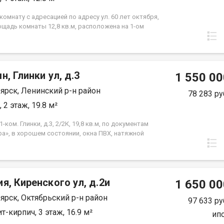
омнату с адресацией по адресу ул. 60 лет октября,
ощадь комнаты 12,8 кв.м, расположена на 1-ом
рёхэтажного кирпичного дома. В квартире всего
омнат, общая кухня и раздельный санузел. Комната
м состоянии, окно ПВХ, на полу линолеум,
я дверь. Район с развитой инфраструктурой, рядом
н, Глинки ул, д.3
ы, школа, остановки общественного транспорта.
1 550 00
 без обременений и долгов, один взрослый
ярск, Ленинский р-н район
ник, чистая продажа, цена 950 т.р.
78 283 ру
 2 этаж, 19.8 м²
-ком. Глинки, д.3, 2/2К, 19,8 кв.м, по документам
ра», в хорошем состоянии, окна ПВХ, натяжной
, на полу линолеум, совмещенный санузел.
 не требует вложений, «заходи и живи». В шаговой
ости школа №50, детсад, магазины. Один взрослый
ник, материнский капитал при покупке не
я, Киренского ул, д.2и
вался, чистая продажа, цена 1550 т.р.
1 650 00
ярск, Октябрьский р-н район
97 633 ру
т-кирпич, 3 этаж, 16.9 м²
ип