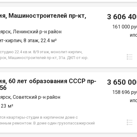
ия, Машиностроителей пр-кт,
3 606 40
161 000 ру
ярск, Ленинский р-н район
ип
т-кирпич, 8 этаж, 22.4 м²
тудию 22.4 кв.м. 8/9 этаж, монолит-кирпич,
рск, Машиностроителей пр-кт, 31а. ДКП от юр.
е от Застройщика
я, 60 лет образования СССР пр-
3 650 00
.56
158 696 ру
ярск, Советский р-н район
ип
 23 м²
ся квартиры-студии в кирпичном доме с
енным ремонтом. В доме один грузопассажирский
о дворе - детская игровая площадка, парковочные
За домом расположена большая парковочная