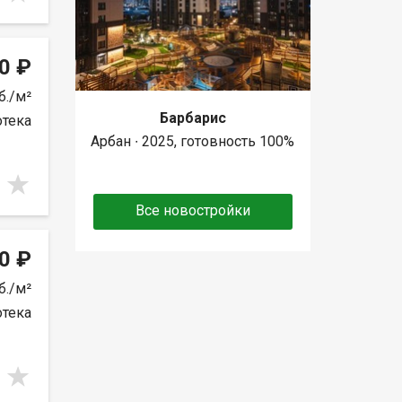
0 ₽
б./м²
Барбарис
отека
Арбан ∙ 2025, готовность 100%
Все новостройки
0 ₽
б./м²
отека