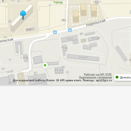
Работает на API 2ГИС
Лицензионное соглашение
Доехать
Для корректной работы Raster JS API нужен ключ. Помощь: api@2gis.ru