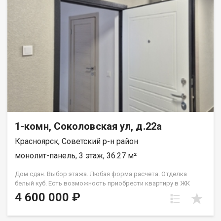
1-комн, Соколовская ул, д.22а
Красноярск, Советский р-н район
монолит-панель, 3 этаж, 36.27 м²
Дом сдан. Выбор этажа. Любая форма расчета. Отделка
белый куб. Есть возможность приобрести квартиру в ЖК
Аринский, под семейную ипотеку сбербанк, со ставкой 4.5 % на
4 600 000 ₽
весь срок кредита. Совкомбанк 3.9% на весь срок кредита.
Под базовую ипотеку сбербанк со ставкой 13.9 % на весь срок
кредита.