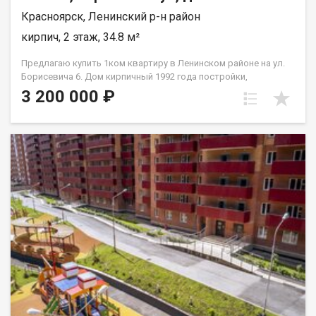
Красноярск, Ленинский р-н район
кирпич, 2 этаж, 34.8 м²
Предлагаю купить 1ком квартиру в Ленинском районе на ул.
Борисевича 6. Дом кирпичный 1992 года постройки,
просторная комната, санузел раздельный, большая лоджия,
3 200 000 ₽
широкие подоконники. Квартира просторная, светлая и очень
теплая. Квартира требует капитального ремонта, что
компенсируется ценой. Придомовая территория: Двор
закрытого типа, внутри хорошая детская площадка и
площадка для отдыха. Все очень чистенькое и по домашнему!
Инфраструктура: Удачное расположение дома, в шаговой
доступности школа № 148 и детский сад, остановки
общественного транспорта и все необходимое для
комфортного проживания. Условия продажи: Документы
проверены и готовы к сделке! Показ по договоренности.