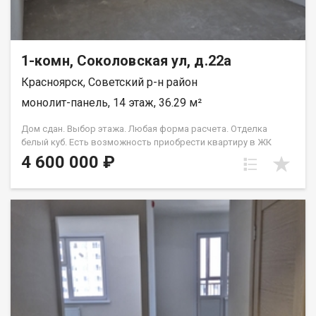
1-комн, Соколовская ул, д.22а
Красноярск, Советский р-н район
монолит-панель, 14 этаж, 36.29 м²
Дом сдан. Выбор этажа. Любая форма расчета. Отделка
белый куб. Есть возможность приобрести квартиру в ЖК
Аринский, под семейную ипотеку сбербанк, со ставкой 4.5 % на
4 600 000 ₽
весь срок кредита. Совкомбанк 3.9% на весь срок кредита.
Под базовую ипотеку сбербанк со ставкой 13.9 % на весь срок
кредита.