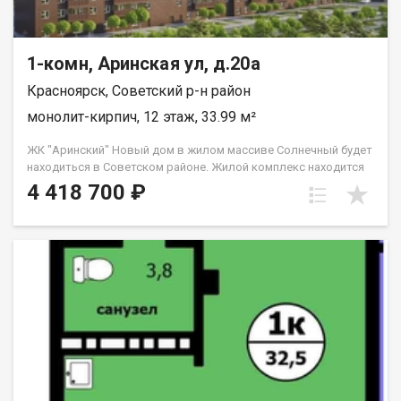
1-комн, Аринская ул, д.20а
Красноярск, Советский р-н район
монолит-кирпич, 12 этаж, 33.99 м²
ЖК "Аринский" Новый дом в жилом массиве Солнечный будет
находиться в Советском районе. Жилой комплекс находится
вдали от городской суеты, при этом быстро можно
4 418 700 ₽
добраться до Взлетки или Октябрьского района по
Северному шоссе, до центра дорога составит 40 минут.
Формат проекта В Советском районе уже полноценно
развитая инфраструктура. Рядом с жилым комплексам
находятся поликлиника, школы, детские сады, супермаркеты,
магазины, салоны красоты, скверы и парки для прогулок.
Дворы Двор у домов предусматривает зоны отдыха,
озеленение, подсветку, в жилом комплексе есть детская и
спортивная площадки со всем необходимым, как для самых
маленьких жильцов, так и старших. Паркинг Наземная
парковка.