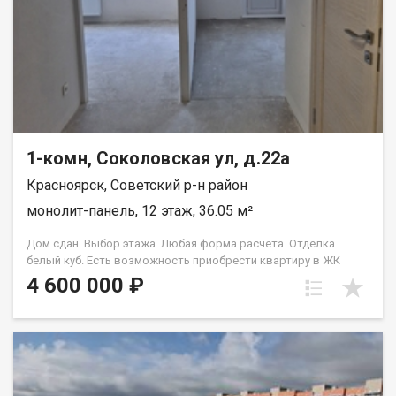
1-комн, Соколовская ул, д.22а
Красноярск, Советский р-н район
монолит-панель, 12 этаж, 36.05 м²
Дом сдан. Выбор этажа. Любая форма расчета. Отделка
белый куб. Есть возможность приобрести квартиру в ЖК
Аринский, под семейную ипотеку сбербанк, со ставкой 4.5 % на
4 600 000 ₽
весь срок кредита. Совкомбанк 3.9% на весь срок кредита.
Под базовую ипотеку сбербанк со ставкой 13.9 % на весь срок
кредита.