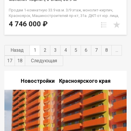
Продам 1-комнатную 33.9 кв.м. 3/9 этаж, монолит-кирпич,
Красноярск, Машиностроителей пр-кт, 31а. ДКП от юр. лица,
не от Застройщика
4 746 000 ₽
Назад
1
2
3
4
5
6
7
8
...
17
18
Следующая
Новостройки Красноярского края