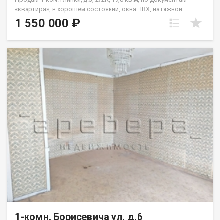
«квартира», в хорошем состоянии, окна ПВХ, натяжной
потолок, на полу линолеум, совмещенный санузел. Квартира
1 550 000 ₽
не требует вложений, «заходи и живи». В шаговой
доступности школа №50, детсад, магазины. Один взрослый
собственник, материнский капитал при покупке не
использовался, чистая продажа, цена 1550 т.р.
1-комн, Борисевича ул, д.6