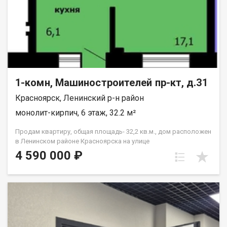
1-комн, Машиностроителей пр-кт, д.31
Красноярск, Ленинский р-н район
монолит-кирпич, 6 этаж, 32.2 м²
Продам квартиру, общая площадь- 32,2 кв.м., дом расположен
в Ленинском районе Красноярска на улице
Машиностроителей, дом 31. Этаж шестой, в девяти этажном
4 590 000 ₽
монолитно-кирпичном доме. Предчистовая отделка от
застройщика. Удобно семьям с детьми (школы и детсады в
радиусе 500 м).