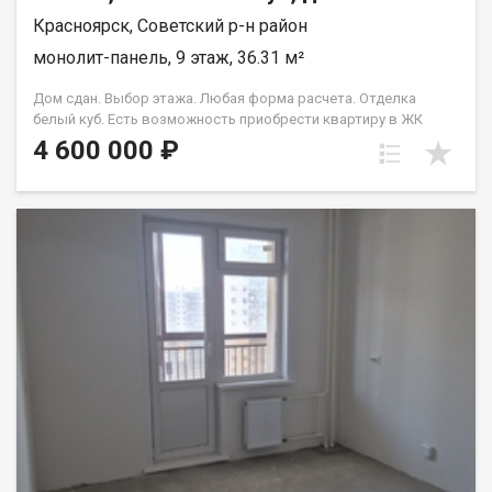
Красноярск, Советский р-н район
монолит-панель, 9 этаж, 36.31 м²
Дом сдан. Выбор этажа. Любая форма расчета. Отделка
белый куб. Есть возможность приобрести квартиру в ЖК
Аринский, под семейную ипотеку сбербанк, со ставкой 4.5 % на
4 600 000 ₽
весь срок кредита. Совкомбанк 3.9% на весь срок кредита.
Под базовую ипотеку сбербанк со ставкой 13.9 % на весь срок
кредита.