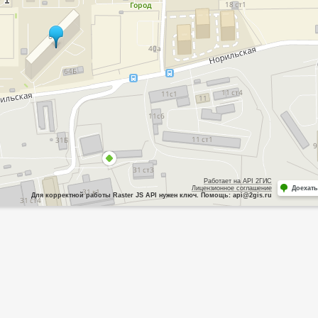
Работает на API 2ГИС
Лицензионное соглашение
Доехать
Для корректной работы Raster JS API нужен ключ. Помощь: api@2gis.ru