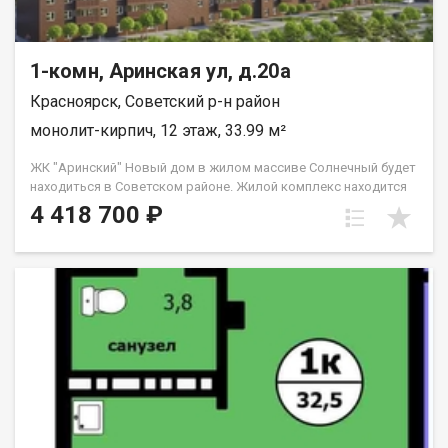
1-комн, Аринская ул, д.20а
Красноярск, Советский р-н район
монолит-кирпич, 12 этаж, 33.99 м²
ЖК "Аринский" Новый дом в жилом массиве Солнечный будет
находиться в Советском районе. Жилой комплекс находится
вдали от городской суеты, при этом быстро можно
4 418 700 ₽
добраться до Взлетки или Октябрьского района по
Северному шоссе, до центра дорога составит 40 минут.
Формат проекта В Советском районе уже полноценно
развитая инфраструктура. Рядом с жилым комплексам
находятся поликлиника, школы, детские сады, супермаркеты,
магазины, салоны красоты, скверы и парки для прогулок.
Дворы Двор у домов предусматривает зоны отдыха,
озеленение, подсветку, в жилом комплексе есть детская и
спортивная площадки со всем необходимым, как для самых
маленьких жильцов, так и старших. Паркинг Наземная
парковка.