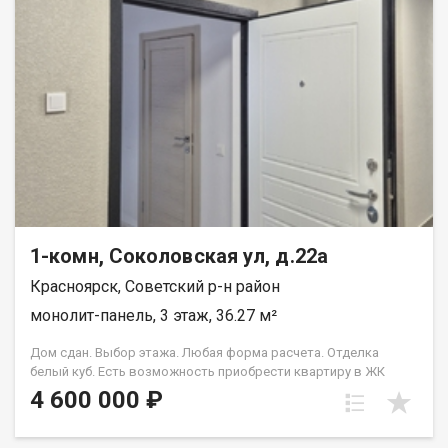
1-комн, Соколовская ул, д.22а
Красноярск, Советский р-н район
монолит-панель, 3 этаж, 36.27 м²
Дом сдан. Выбор этажа. Любая форма расчета. Отделка
белый куб. Есть возможность приобрести квартиру в ЖК
Аринский, под семейную ипотеку сбербанк, со ставкой 4.5 % на
4 600 000 ₽
весь срок кредита. Совкомбанк 3.9% на весь срок кредита.
Под базовую ипотеку сбербанк со ставкой 13.9 % на весь срок
кредита.