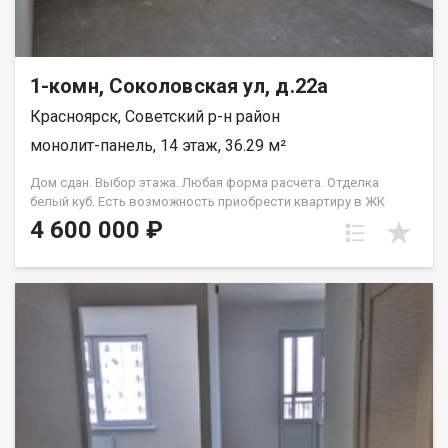
1-комн, Соколовская ул, д.22а
Красноярск, Советский р-н район
монолит-панель, 14 этаж, 36.29 м²
Дом сдан. Выбор этажа. Любая форма расчета. Отделка
белый куб. Есть возможность приобрести квартиру в ЖК
Аринский, под семейную ипотеку сбербанк, со ставкой 4.5 % на
4 600 000 ₽
весь срок кредита. Совкомбанк 3.9% на весь срок кредита.
Под базовую ипотеку сбербанк со ставкой 13.9 % на весь срок
кредита.