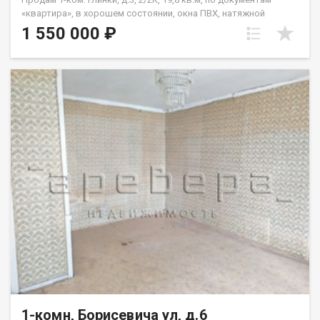
«квартира», в хорошем состоянии, окна ПВХ, натяжной
потолок, на полу линолеум, совмещенный санузел. Квартира
1 550 000 ₽
не требует вложений, «заходи и живи». В шаговой
доступности школа №50, детсад, магазины. Один взрослый
собственник, материнский капитал при покупке не
использовался, чистая продажа, цена 1550 т.р.
1-комн, Борисевича ул, д.6