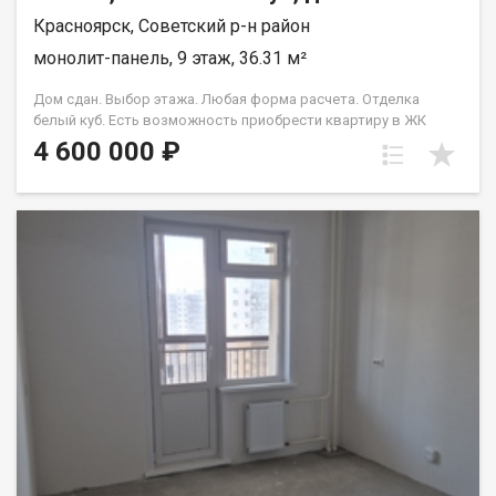
Красноярск, Советский р-н район
монолит-панель, 9 этаж, 36.31 м²
Дом сдан. Выбор этажа. Любая форма расчета. Отделка
белый куб. Есть возможность приобрести квартиру в ЖК
Аринский, под семейную ипотеку сбербанк, со ставкой 4.5 % на
4 600 000 ₽
весь срок кредита. Совкомбанк 3.9% на весь срок кредита.
Под базовую ипотеку сбербанк со ставкой 13.9 % на весь срок
кредита.