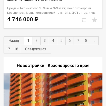
Продам 1-комнатную 33.9 кв.м. 3/9 этаж, монолит-кирпич,
Красноярск, Машиностроителей пр-кт, 31а. ДКП от юр. лица,
не от Застройщика
4 746 000 ₽
Назад
1
2
3
4
5
6
7
8
...
17
18
Следующая
Новостройки Красноярского края