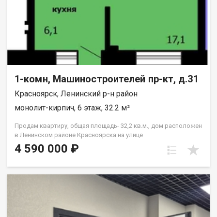
1-комн, Машиностроителей пр-кт, д.31
Красноярск, Ленинский р-н район
монолит-кирпич, 6 этаж, 32.2 м²
Продам квартиру, общая площадь- 32,2 кв.м., дом расположен
в Ленинском районе Красноярска на улице
Машиностроителей, дом 31. Этаж шестой, в девяти этажном
4 590 000 ₽
монолитно-кирпичном доме. Предчистовая отделка от
застройщика. Удобно семьям с детьми (школы и детсады в
радиусе 500 м).