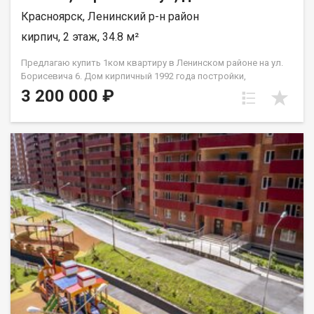
Красноярск, Ленинский р-н район
кирпич, 2 этаж, 34.8 м²
Предлагаю купить 1ком квартиру в Ленинском районе на ул.
Борисевича 6. Дом кирпичный 1992 года постройки,
просторная комната, санузел раздельный, большая лоджия,
3 200 000 ₽
широкие подоконники. Квартира просторная, светлая и очень
теплая. Квартира требует капитального ремонта, что
компенсируется ценой. Придомовая территория: Двор
закрытого типа, внутри хорошая детская площадка и
площадка для отдыха. Все очень чистенькое и по домашнему!
Инфраструктура: Удачное расположение дома, в шаговой
доступности школа № 148 и детский сад, остановки
общественного транспорта и все необходимое для
комфортного проживания. Условия продажи: Документы
проверены и готовы к сделке! Показ по договоренности.