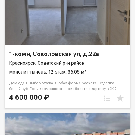
1-комн, Соколовская ул, д.22а
Красноярск, Советский р-н район
монолит-панель, 12 этаж, 36.05 м²
Дом сдан. Выбор этажа. Любая форма расчета. Отделка
белый куб. Есть возможность приобрести квартиру в ЖК
Аринский, под семейную ипотеку сбербанк, со ставкой 4.5 % на
4 600 000 ₽
весь срок кредита. Совкомбанк 3.9% на весь срок кредита.
Под базовую ипотеку сбербанк со ставкой 13.9 % на весь срок
кредита.