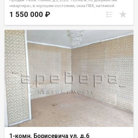
«квартира», в хорошем состоянии, окна ПВХ, натяжной
потолок, на полу линолеум, совмещенный санузел. Квартира
1 550 000 ₽
не требует вложений, «заходи и живи». В шаговой
доступности школа №50, детсад, магазины. Один взрослый
собственник, материнский капитал при покупке не
использовался, чистая продажа, цена 1550 т.р.
1-комн, Борисевича ул, д.6