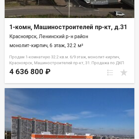
1-комн, Машиностроителей пр-кт, д.31
Красноярск, Ленинский р-н район
монолит-кирпич, 6 этаж, 32.2 м²
Продам 1-комнатную 32.2 кв.м. 6/9 этаж, монолит-кирпич,
Красноярск, Машиностроителей пр-кт, 31. Продажа по ДКП
НЕ ОТ ЗАСТРОЙЩИКА
4 636 800 ₽