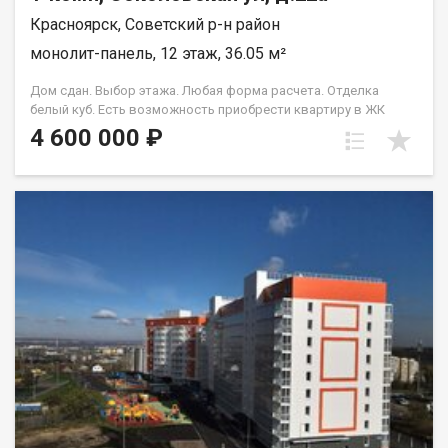
Красноярск, Советский р-н район
монолит-панель, 12 этаж, 36.05 м²
Дом сдан. Выбор этажа. Любая форма расчета. Отделка
белый куб. Есть возможность приобрести квартиру в ЖК
Аринский, под семейную ипотеку сбербанк, со ставкой 4.5 % на
4 600 000 ₽
весь срок кредита. Совкомбанк 3.9% на весь срок кредита.
Под базовую ипотеку сбербанк со ставкой 13.9 % на весь срок
кредита.