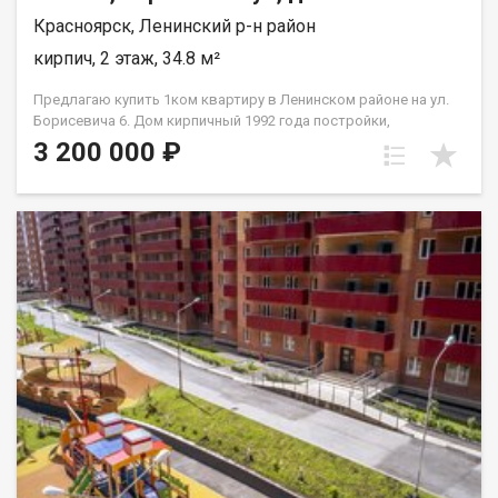
Красноярск, Ленинский р-н район
кирпич, 2 этаж, 34.8 м²
Предлагаю купить 1ком квартиру в Ленинском районе на ул.
Борисевича 6. Дом кирпичный 1992 года постройки,
просторная комната, санузел раздельный, большая лоджия,
3 200 000 ₽
широкие подоконники. Квартира просторная, светлая и очень
теплая. Квартира требует капитального ремонта, что
компенсируется ценой. Придомовая территория: Двор
закрытого типа, внутри хорошая детская площадка и
площадка для отдыха. Все очень чистенькое и по домашнему!
Инфраструктура: Удачное расположение дома, в шаговой
доступности школа № 148 и детский сад, остановки
общественного транспорта и все необходимое для
комфортного проживания. Условия продажи: Документы
проверены и готовы к сделке! Показ по договоренности.