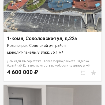
1-комн, Соколовская ул, д.22а
Красноярск, Советский р-н район
монолит-панель, 8 этаж, 36.1 м²
Дом сдан. Выбор этажа. Любая форма расчета. Отделка
белый куб. Есть возможность приобрести квартиру в ЖК
Аринский, под семейную ипотеку сбербанк, со ставкой 4.5 % на
4 600 000 ₽
весь срок кредита. Совкомбанк 3.9% на весь срок кредита.
Под базовую ипотеку сбербанк со ставкой 13.9 % на весь срок
кредита.