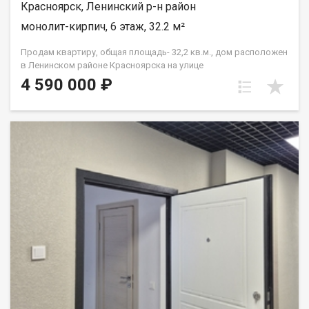
Красноярск, Ленинский р-н район
монолит-кирпич, 6 этаж, 32.2 м²
Продам квартиру, общая площадь- 32,2 кв.м., дом расположен
в Ленинском районе Красноярска на улице
Машиностроителей, дом 31. Этаж шестой, в девяти этажном
4 590 000 ₽
монолитно-кирпичном доме. Предчистовая отделка от
застройщика. Удобно семьям с детьми (школы и детсады в
радиусе 500 м).