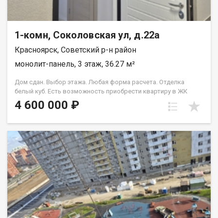
1-комн, Соколовская ул, д.22а
Красноярск, Советский р-н район
монолит-панель, 3 этаж, 36.27 м²
Дом сдан. Выбор этажа. Любая форма расчета. Отделка
белый куб. Есть возможность приобрести квартиру в ЖК
Аринский, под семейную ипотеку сбербанк, со ставкой 4.5 % на
4 600 000 ₽
весь срок кредита. Совкомбанк 3.9% на весь срок кредита.
Под базовую ипотеку сбербанк со ставкой 13.9 % на весь срок
кредита.