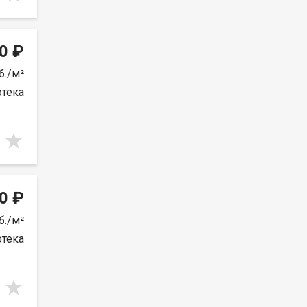
0 ₽
б./м²
отека
0 ₽
б./м²
отека