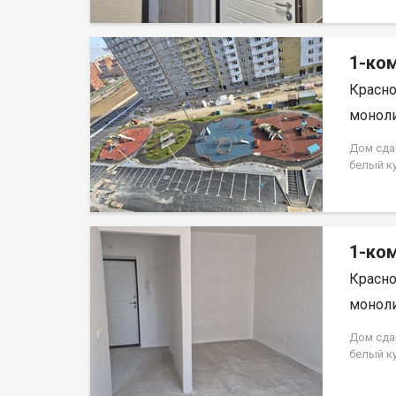
на весь 
кредита.
на весь 
1-ком
Красно
моноли
Дом сда
белый к
Аринский
на весь 
кредита.
на весь 
1-ком
Красно
моноли
Дом сда
белый к
Аринский
на весь 