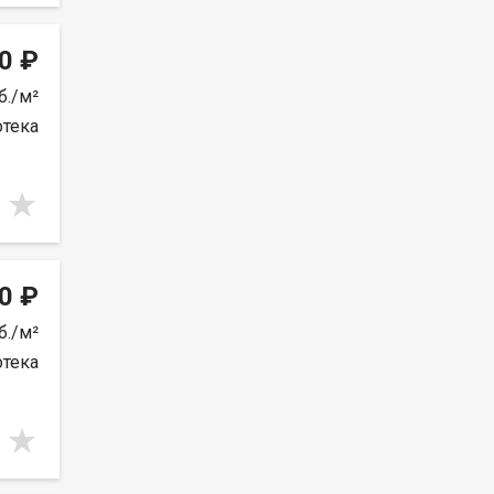
0 ₽
б./м²
отека
0 ₽
б./м²
отека