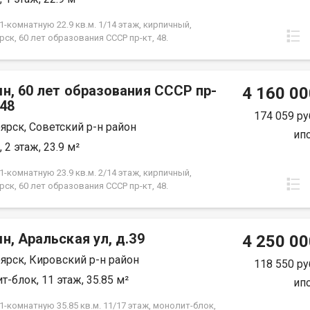
фортного проживания. Условия продажи:
ты проверены и готовы к сделке! Показ по
-комнатную 22.9 кв.м. 1/14 этаж, кирпичный,
енности.
ск, 60 лет образования СССР пр-кт, 48.
н, 60 лет образования СССР пр-
4 160 00
.48
174 059 ру
ярск, Советский р-н район
ип
 2 этаж, 23.9 м²
-комнатную 23.9 кв.м. 2/14 этаж, кирпичный,
ск, 60 лет образования СССР пр-кт, 48.
н, Аральская ул, д.39
4 250 00
ярск, Кировский р-н район
118 550 ру
т-блок, 11 этаж, 35.85 м²
ип
-комнатную 35.85 кв.м. 11/17 этаж, монолит-блок,