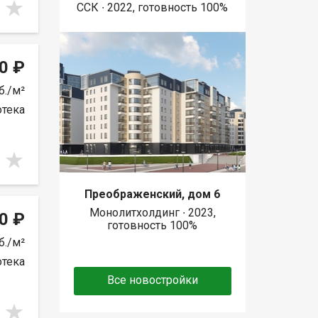
ССК ∙ 2022, готовность 100%
0 ₽
б./м²
отека
Преображенский, дом 6
Монолитхолдинг ∙ 2023,
0 ₽
готовность 100%
б./м²
отека
Все новостройки