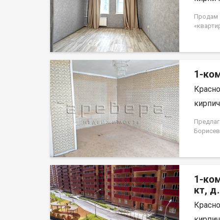
Продам 1
«кварти
потолок
Квартира
доступн
собствен
1-ком
использо
Красно
кирпич,
Предлаг
Борисев
простор
лоджия,
светлая 
ремонта
1-ком
террито
площадк
кт, д
по дома
Красно
дома, в
останов
кирпич,