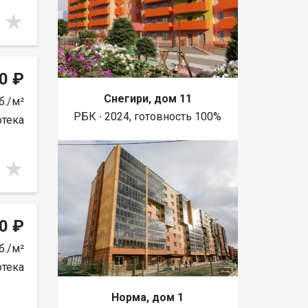
0 ₽
Снегири, дом 11
б./м²
РБК ∙ 2024, готовность 100%
отека
0 ₽
б./м²
отека
Норма, дом 1