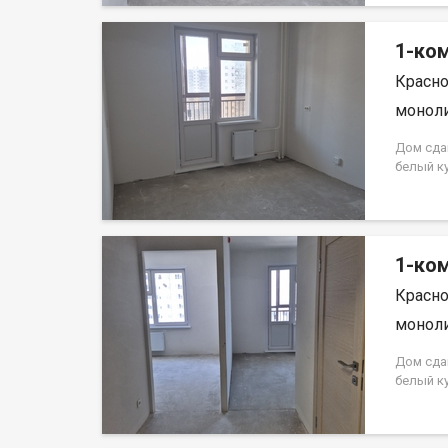
кредита.
на весь 
1-ком
Красно
моноли
Дом сда
белый к
Аринский
на весь 
кредита.
на весь 
1-ком
Красно
моноли
Дом сда
белый к
Аринский
на весь 
кредита.