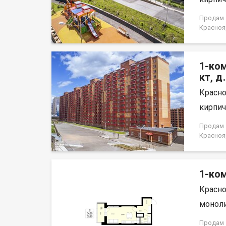
для ком
Докумен
Продам 1
договор
Краснояр
1-ком
кт, д
Красно
кирпич,
Продам 1
Краснояр
1-ком
Красно
моноли
Продам 1