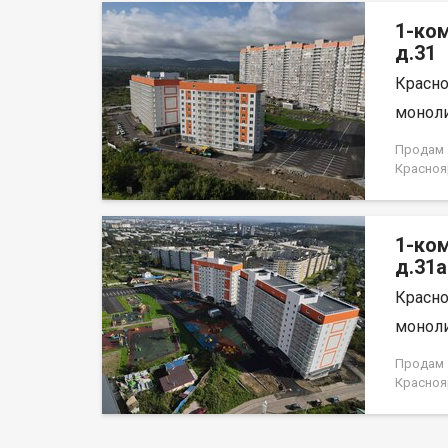
на весь 
1-ко
д.31
Красно
моноли
Продам 1
Красноя
НЕ ОТ 
1-ко
д.31а
Красно
моноли
Продам 1
Красноя
лица, н