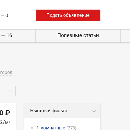
Подать объявление
 —
0
 — 16
Полезные статьи
город
Быстрый фильтр
0 ₽
б./м²
1-комнатные
(278)