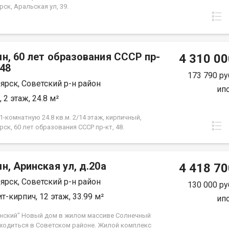
ск, Аральская ул, 39.
н, 60 лет образования СССР пр-
4 310 00
.48
173 790 ру
ярск, Советский р-н район
ип
 2 этаж, 24.8 м²
-комнатную 24.8 кв.м. 2/14 этаж, кирпичный,
ск, 60 лет образования СССР пр-кт, 48.
н, Аринская ул, д.20а
4 418 70
ярск, Советский р-н район
130 000 ру
т-кирпич, 12 этаж, 33.99 м²
ип
нский" Новый дом в жилом массиве Солнечный
аходиться в Советском районе. Жилой комплекс