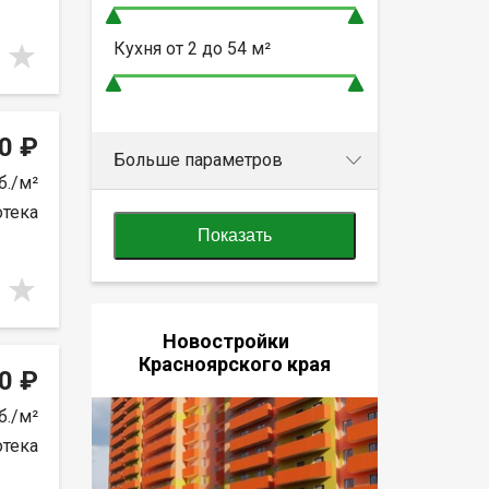
Кухня от
2 до 54
м²
0 ₽
Больше параметров
б./м²
отека
Показать
Новостройки
Красноярского края
0 ₽
б./м²
отека