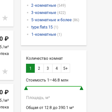
2-комнатные
(549)
3-комнатные
(422)
5-комнатные и более
(86)
type.flats.15
(1)
1-комнатные
(1)
0 ₽
б./м²
отека
Количество комнат
1
2
3
4
5+
Стоимость
1—46.8
млн
0 ₽
Площадь, м²
б./м²
отека
Общая от
12.8 до 390.1
м²