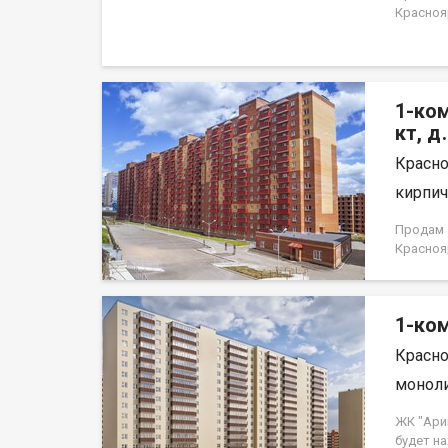
Краснояр
1-ком
кт, д
Красно
кирпич,
Продам 1
Краснояр
1-ком
Красно
моноли
ЖК "Ари
будет н