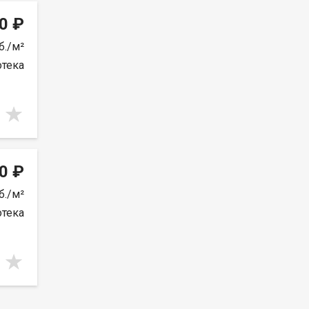
0 ₽
б./м²
отека
0 ₽
б./м²
отека