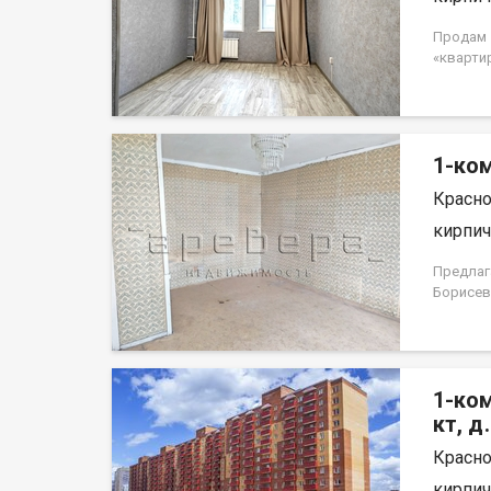
Продам 1
«кварти
потолок
Квартира
доступн
собствен
1-ком
использо
Красно
кирпич,
Предлаг
Борисев
простор
лоджия,
светлая 
ремонта
1-ком
террито
площадк
кт, д
по дома
Красно
дома, в
останов
кирпич,