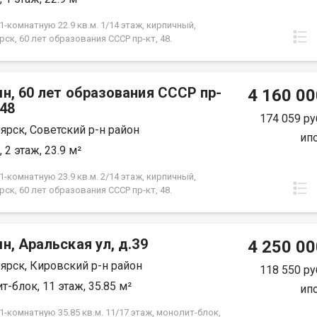
фортного проживания. Условия продажи:
ты проверены и готовы к сделке! Показ по
-комнатную 22.9 кв.м. 1/14 этаж, кирпичный,
енности.
ск, 60 лет образования СССР пр-кт, 48.
н, 60 лет образования СССР пр-
4 160 00
.48
174 059 ру
ярск, Советский р-н район
ип
 2 этаж, 23.9 м²
-комнатную 23.9 кв.м. 2/14 этаж, кирпичный,
ск, 60 лет образования СССР пр-кт, 48.
н, Аральская ул, д.39
4 250 00
ярск, Кировский р-н район
118 550 ру
т-блок, 11 этаж, 35.85 м²
ип
-комнатную 35.85 кв.м. 11/17 этаж, монолит-блок,