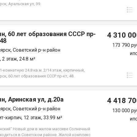
ск, Аральская ул, 39.
н, 60 лет образования СССР пр-
4 310 00
.48
173 790 ру
ярск, Советский р-н район
ип
 2 этаж, 24.8 м²
-комнатную 24.8 кв.м. 2/14 этаж, кирпичный,
ск, 60 лет образования СССР пр-кт, 48.
н, Аринская ул, д.20а
4 418 70
ярск, Советский р-н район
130 000 ру
т-кирпич, 12 этаж, 33.99 м²
ип
нский" Новый дом в жилом массиве Солнечный
аходиться в Советском районе. Жилой комплекс