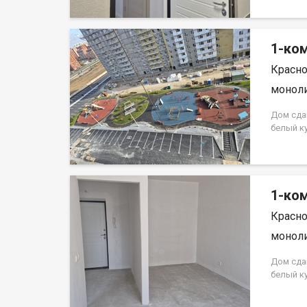
на весь 
кредита.
на весь 
1-ком
Красно
моноли
Дом сда
белый к
Аринский
на весь 
кредита.
на весь 
1-ком
Красно
моноли
Дом сда
белый к
Аринский
на весь 