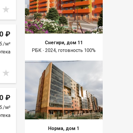
0 ₽
Снегири, дом 11
б./м²
РБК ∙ 2024, готовность 100%
отека
0 ₽
б./м²
отека
Норма, дом 1