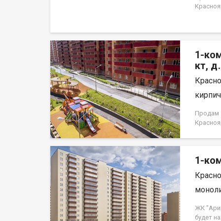
Краснояр
1-ком
кт, д
Красно
кирпич,
Продам 1
Краснояр
1-ком
Красно
моноли
ЖК "Ари
будет н