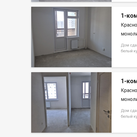
кредита.
на весь 
1-ком
Красно
моноли
Дом сда
белый к
Аринский
на весь 
кредита.
на весь 
1-ком
Красно
моноли
Дом сда
белый к
Аринский
на весь 
кредита.