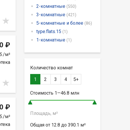
2-комнатные
(550)
3-комнатные
(421)
5-комнатные и более
(86)
type.flats.15
(1)
1-комнатные
(1)
0 ₽
б./м²
отека
Количество комнат
1
2
3
4
5+
Стоимость
1—46.8
млн
0 ₽
Площадь, м²
б./м²
отека
Общая от
12.8 до 390.1
м²