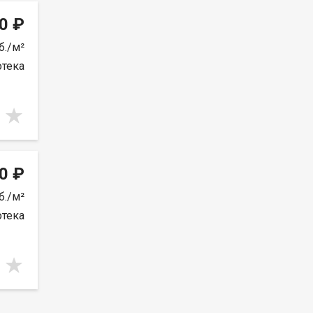
0 ₽
б./м²
отека
0 ₽
б./м²
отека