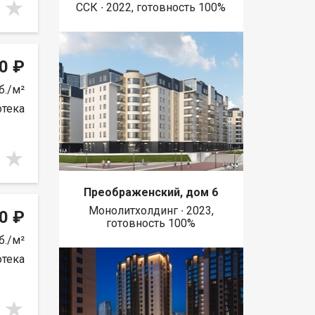
ССК ∙ 2022, готовность 100%
0 ₽
б./м²
отека
Преображенский, дом 6
Монолитхолдинг ∙ 2023,
0 ₽
готовность 100%
б./м²
отека