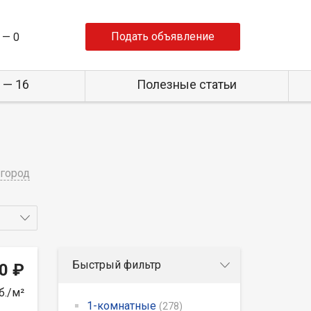
Подать объявление
 —
0
 — 16
Полезные статьи
город
Быстрый фильтр
0 ₽
б./м²
1-комнатные
(278)