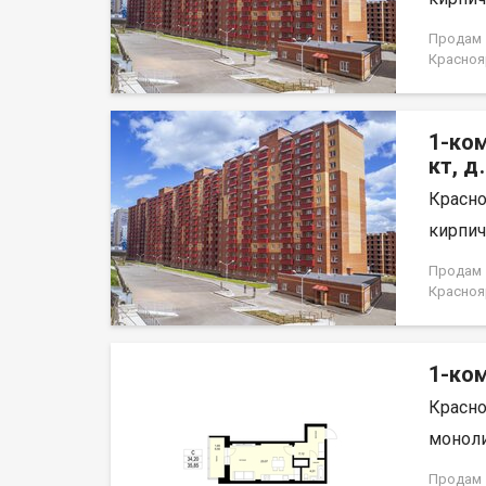
для ком
Докумен
Продам 1
договор
Краснояр
1-ком
кт, д
Красно
кирпич,
Продам 1
Краснояр
1-ком
Красно
моноли
Продам 1