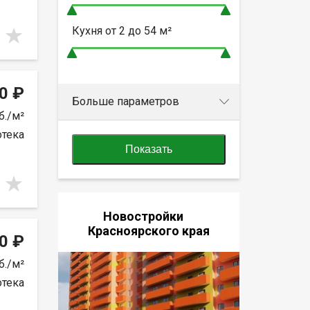
Кухня от
2 до 54
м²
0 ₽
Больше параметров
б./м²
отека
Показать
Новостройки
Красноярского края
0 ₽
б./м²
отека