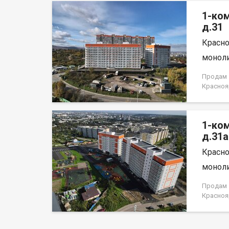
на весь 
1-ко
д.31
Красно
моноли
Продам 1
Красноя
НЕ ОТ 
1-ко
д.31а
Красно
моноли
Продам 1
Красноя
лица, н