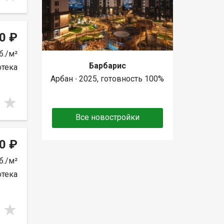
0 ₽
б./м²
Барбарис
отека
Арбан ∙ 2025, готовность 100%
Все новостройки
0 ₽
б./м²
отека