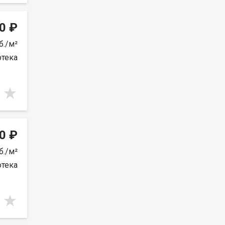
0 ₽
б./м²
отека
0 ₽
б./м²
отека