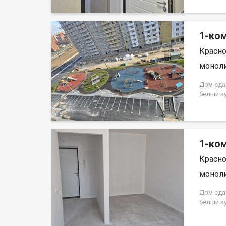
на весь 
кредита.
на весь 
1-ком
Красно
моноли
Дом сда
белый к
Аринский
на весь 
кредита.
на весь 
1-ком
Красно
моноли
Дом сда
белый к
Аринский
на весь 