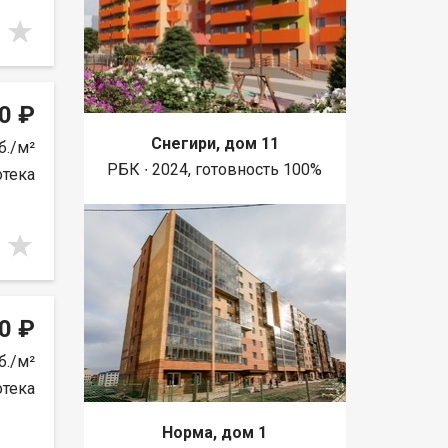
0 ₽
Снегири, дом 11
б./м²
РБК ∙ 2024, готовность 100%
отека
0 ₽
б./м²
отека
Норма, дом 1