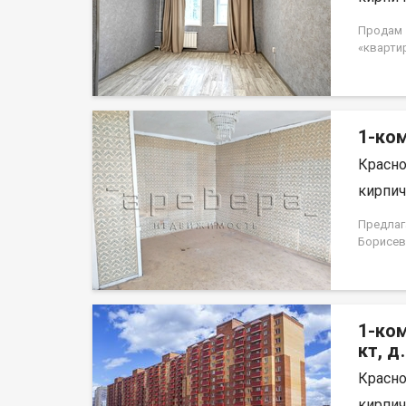
Продам 1
«кварти
потолок
Квартира
доступн
собствен
1-ком
использо
Красно
кирпич,
Предлаг
Борисев
простор
лоджия,
светлая 
ремонта
1-ком
террито
площадк
кт, д
по дома
Красно
дома, в
останов
кирпич,