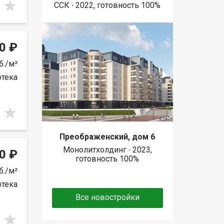
ССК ∙ 2022, готовность 100%
0 ₽
б./м²
отека
Преображенский, дом 6
Монолитхолдинг ∙ 2023,
0 ₽
готовность 100%
б./м²
отека
Все новостройки