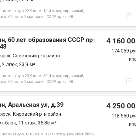
фортного проживания. Условия продажи:
ты проверены и готовы к сделке! Показ по
-комнатную 22.9 кв.м. 1/14 этаж, кирпичный,
енности.
ск, 60 лет образования СССР пр-кт, 48.
н, 60 лет образования СССР пр-
4 160 00
.48
174 059 ру
ярск, Советский р-н район
ип
 2 этаж, 23.9 м²
-комнатную 23.9 кв.м. 2/14 этаж, кирпичный,
ск, 60 лет образования СССР пр-кт, 48.
н, Аральская ул, д.39
4 250 00
ярск, Кировский р-н район
118 550 ру
т-блок, 11 этаж, 35.85 м²
ип
-комнатную 35.85 кв.м. 11/17 этаж, монолит-блок,