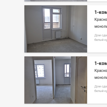
кредита.
на весь 
1-ком
Красно
моноли
Дом сда
белый к
Аринский
на весь 
кредита.
на весь 
1-ком
Красно
моноли
Дом сда
белый к
Аринский
на весь 
кредита.