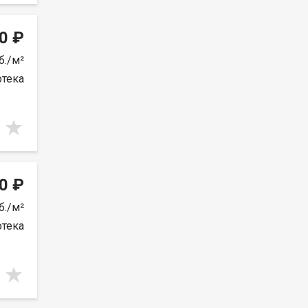
0 ₽
б./м²
отека
0 ₽
б./м²
отека