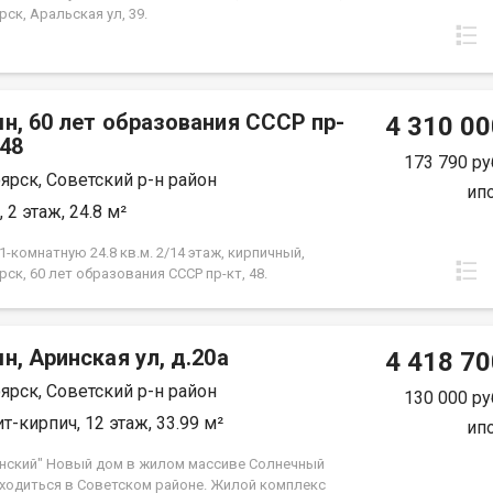
ск, Аральская ул, 39.
н, 60 лет образования СССР пр-
4 310 00
.48
173 790 ру
ярск, Советский р-н район
ип
 2 этаж, 24.8 м²
-комнатную 24.8 кв.м. 2/14 этаж, кирпичный,
ск, 60 лет образования СССР пр-кт, 48.
н, Аринская ул, д.20а
4 418 70
ярск, Советский р-н район
130 000 ру
т-кирпич, 12 этаж, 33.99 м²
ип
нский" Новый дом в жилом массиве Солнечный
аходиться в Советском районе. Жилой комплекс