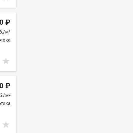
0 ₽
б./м²
отека
0 ₽
б./м²
отека