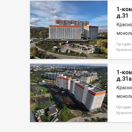
на весь 
1-ко
д.31
Красно
моноли
Продам 1
Красноя
НЕ ОТ 
1-ко
д.31а
Красно
моноли
Продам 1
Красноя
лица, н