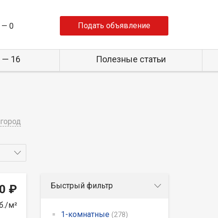
Подать объявление
 —
0
 — 16
Полезные статьи
город
Быстрый фильтр
0 ₽
б./м²
1-комнатные
(278)