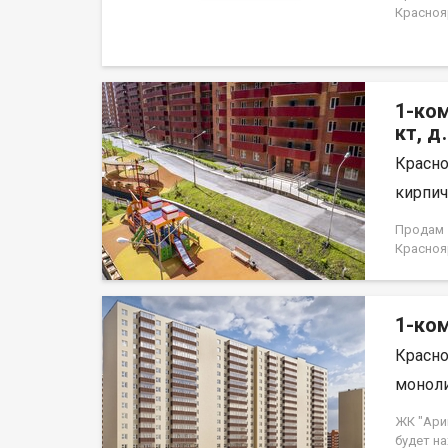
Краснояр
1-ком
кт, д
Красно
кирпич,
Продам 1
Краснояр
1-ком
Красно
моноли
ЖК "Ари
будет н