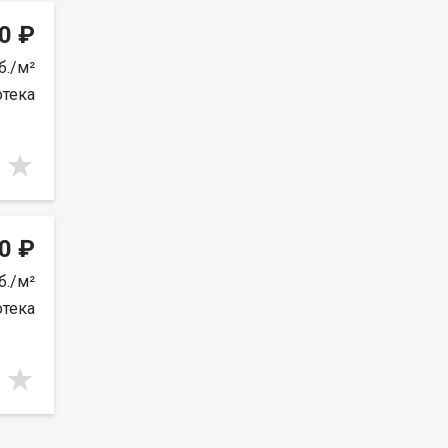
0 ₽
б./м²
отека
0 ₽
б./м²
отека