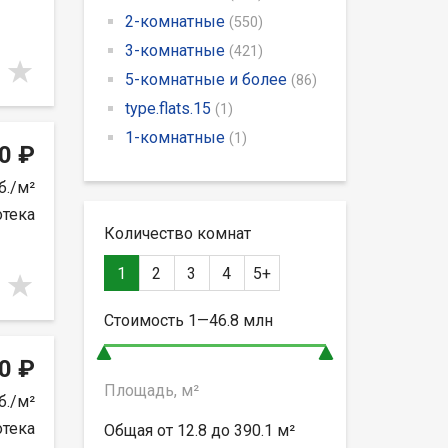
2-комнатные
(550)
3-комнатные
(421)
5-комнатные и более
(86)
type.flats.15
(1)
1-комнатные
(1)
0 ₽
б./м²
отека
Количество комнат
1
2
3
4
5+
Стоимость
1—46.8
млн
0 ₽
Площадь, м²
б./м²
отека
Общая от
12.8 до 390.1
м²