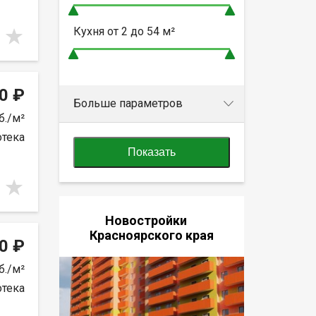
Кухня от
2 до 54
м²
0 ₽
Больше параметров
б./м²
отека
Показать
Новостройки
Красноярского края
0 ₽
б./м²
отека