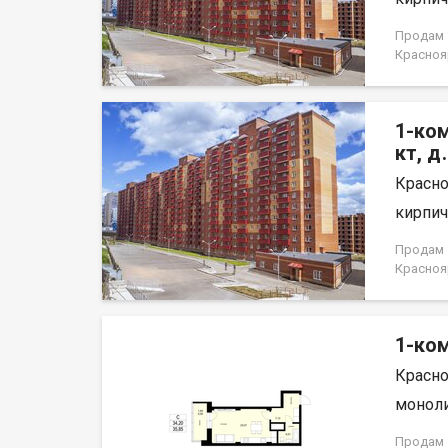
для ком
Докумен
Продам 1
договор
Краснояр
1-ком
кт, д
Красно
кирпич,
Продам 1
Краснояр
1-ком
Красно
моноли
Продам 1