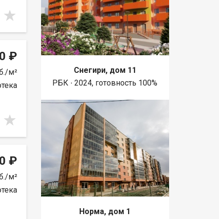
0 ₽
Снегири, дом 11
б./м²
РБК ∙ 2024, готовность 100%
отека
0 ₽
б./м²
отека
Норма, дом 1