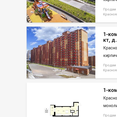
для ком
Докумен
Продам 1
договор
Краснояр
1-ком
кт, д
Красно
кирпич,
Продам 1
Краснояр
1-ком
Красно
моноли
Продам 1