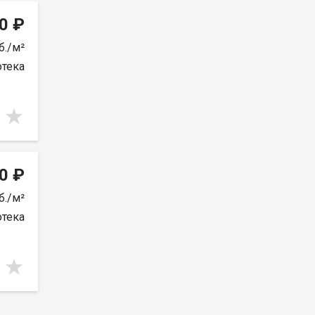
0 ₽
б./м²
отека
0 ₽
б./м²
отека