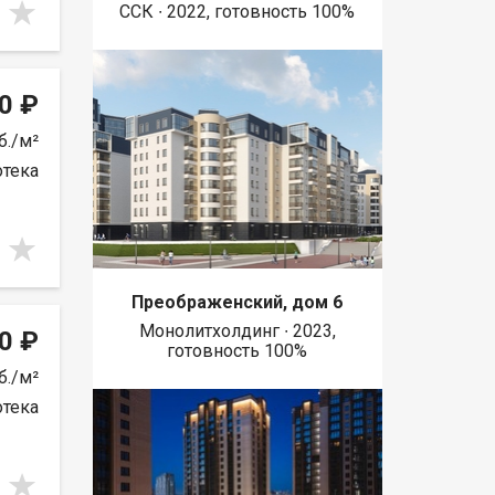
ССК ∙ 2022, готовность 100%
0 ₽
б./м²
отека
Преображенский, дом 6
Монолитхолдинг ∙ 2023,
0 ₽
готовность 100%
б./м²
отека