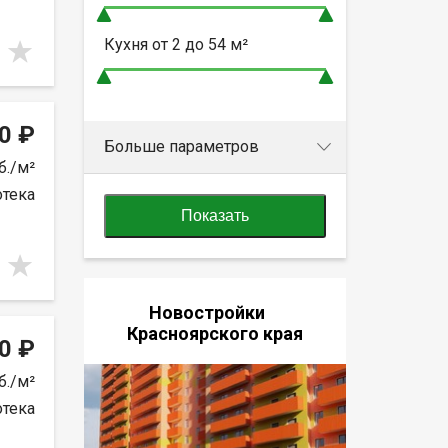
Кухня от
2 до 54
м²
0 ₽
Больше параметров
б./м²
отека
Показать
Новостройки
Красноярского края
0 ₽
б./м²
отека