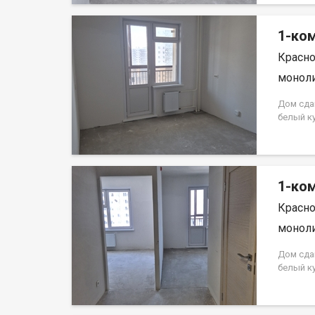
кредита.
на весь 
1-ком
Красно
моноли
Дом сда
белый к
Аринский
на весь 
кредита.
на весь 
1-ком
Красно
моноли
Дом сда
белый к
Аринский
на весь 
кредита.