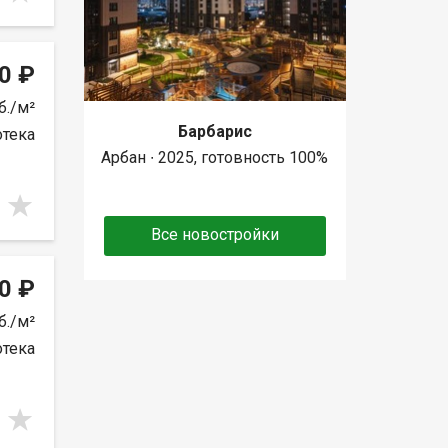
0 ₽
б./м²
Барбарис
отека
Арбан ∙ 2025, готовность 100%
Все новостройки
0 ₽
б./м²
отека