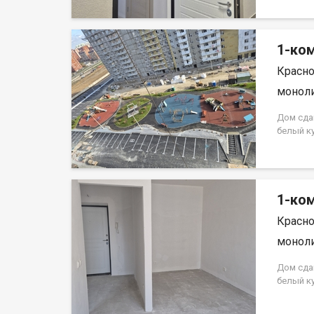
на весь 
кредита.
на весь 
1-ком
Красно
моноли
Дом сда
белый к
Аринский
на весь 
кредита.
на весь 
1-ком
Красно
моноли
Дом сда
белый к
Аринский
на весь 