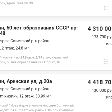
ск, Аральская ул, 39.
н, 60 лет образования СССР пр-
4 310 00
.48
173 790 ру
ярск, Советский р-н район
ип
 2 этаж, 24.8 м²
-комнатную 24.8 кв.м. 2/14 этаж, кирпичный,
ск, 60 лет образования СССР пр-кт, 48.
н, Аринская ул, д.20а
4 418 70
ярск, Советский р-н район
130 000 ру
т-кирпич, 12 этаж, 33.99 м²
ип
нский" Новый дом в жилом массиве Солнечный
аходиться в Советском районе. Жилой комплекс