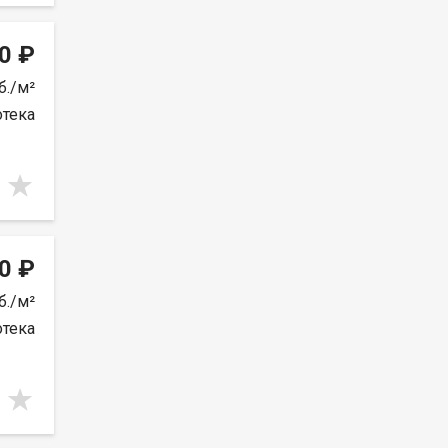
0 ₽
б./м²
отека
0 ₽
б./м²
отека