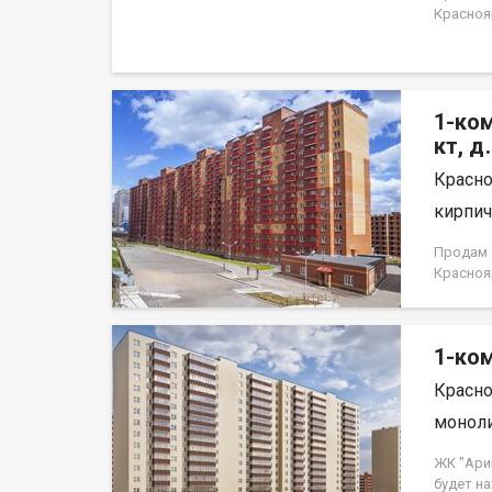
Краснояр
1-ком
кт, д
Красно
кирпич,
Продам 1
Краснояр
1-ком
Красно
моноли
ЖК "Ари
будет н