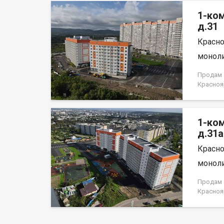
на весь 
1-ко
д.31
Красно
моноли
Продам 1
Красноя
НЕ ОТ 
1-ко
д.31а
Красно
моноли
Продам 1
Красноя
лица, н