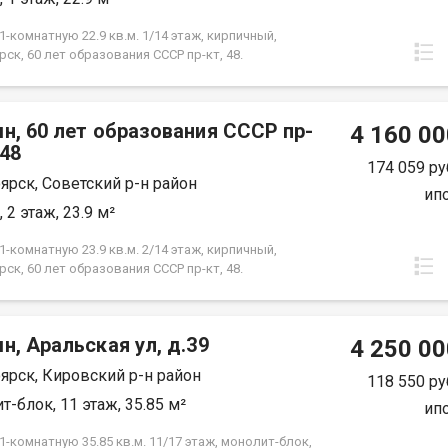
фортного проживания. Условия продажи:
ты проверены и готовы к сделке! Показ по
-комнатную 22.9 кв.м. 1/14 этаж, кирпичный,
енности.
ск, 60 лет образования СССР пр-кт, 48.
н, 60 лет образования СССР пр-
4 160 00
.48
174 059 ру
ярск, Советский р-н район
ип
 2 этаж, 23.9 м²
-комнатную 23.9 кв.м. 2/14 этаж, кирпичный,
ск, 60 лет образования СССР пр-кт, 48.
н, Аральская ул, д.39
4 250 00
ярск, Кировский р-н район
118 550 ру
т-блок, 11 этаж, 35.85 м²
ип
-комнатную 35.85 кв.м. 11/17 этаж, монолит-блок,