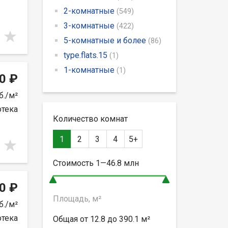
2-комнатные
(549)
3-комнатные
(422)
5-комнатные и более
(86)
type.flats.15
(1)
1-комнатные
(1)
0 ₽
б./м²
отека
Количество комнат
1
2
3
4
5+
Стоимость
1—46.8
млн
0 ₽
Площадь, м²
б./м²
отека
Общая от
12.8 до 390.1
м²