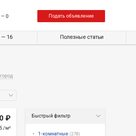
Подать объявление
 —
0
 — 16
Полезные статьи
город
Быстрый фильтр
0 ₽
б./м²
1-комнатные
(278)