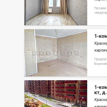
Продам 1
«кварти
потолок
Квартира
доступн
собствен
1-ком
использо
Красно
кирпич,
Предлаг
Борисев
простор
лоджия,
светлая 
ремонта
1-ком
террито
площадк
кт, д
по дома
Красно
дома, в
останов
кирпич,