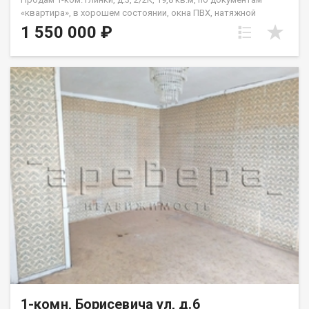
«квартира», в хорошем состоянии, окна ПВХ, натяжной
потолок, на полу линолеум, совмещенный санузел. Квартира
1 550 000 ₽
не требует вложений, «заходи и живи». В шаговой
доступности школа №50, детсад, магазины. Один взрослый
собственник, материнский капитал при покупке не
использовался, чистая продажа, цена 1550 т.р.
1-комн, Борисевича ул, д.6