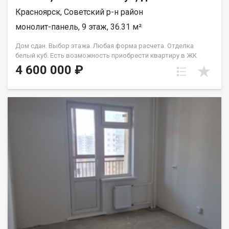
Красноярск, Советский р-н район
монолит-панель, 9 этаж, 36.31 м²
Дом сдан. Выбор этажа. Любая форма расчета. Отделка
белый куб. Есть возможность приобрести квартиру в ЖК
Аринский, под семейную ипотеку сбербанк, со ставкой 4.5 % на
4 600 000 ₽
весь срок кредита. Совкомбанк 3.9% на весь срок кредита.
Под базовую ипотеку сбербанк со ставкой 13.9 % на весь срок
кредита.