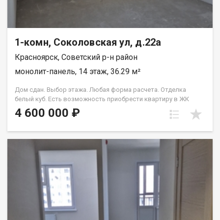
1-комн, Соколовская ул, д.22а
Красноярск, Советский р-н район
монолит-панель, 14 этаж, 36.29 м²
Дом сдан. Выбор этажа. Любая форма расчета. Отделка
белый куб. Есть возможность приобрести квартиру в ЖК
Аринский, под семейную ипотеку сбербанк, со ставкой 4.5 % на
4 600 000 ₽
весь срок кредита. Совкомбанк 3.9% на весь срок кредита.
Под базовую ипотеку сбербанк со ставкой 13.9 % на весь срок
кредита.