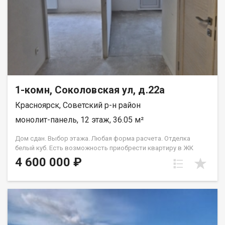
1-комн, Соколовская ул, д.22а
Красноярск, Советский р-н район
монолит-панель, 12 этаж, 36.05 м²
Дом сдан. Выбор этажа. Любая форма расчета. Отделка
белый куб. Есть возможность приобрести квартиру в ЖК
Аринский, под семейную ипотеку сбербанк, со ставкой 4.5 % на
4 600 000 ₽
весь срок кредита. Совкомбанк 3.9% на весь срок кредита.
Под базовую ипотеку сбербанк со ставкой 13.9 % на весь срок
кредита.