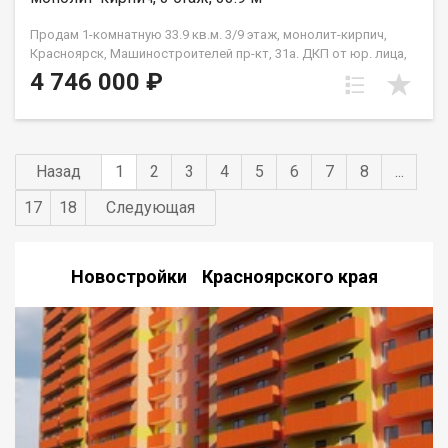
Продам 1-комнатную 33.9 кв.м. 3/9 этаж, монолит-кирпич,
Красноярск, Машиностроителей пр-кт, 31а. ДКП от юр. лица,
не от Застройщика
4 746 000 ₽
Назад
1
2
3
4
5
6
7
8
...
17
18
Следующая
Новостройки Красноярского края