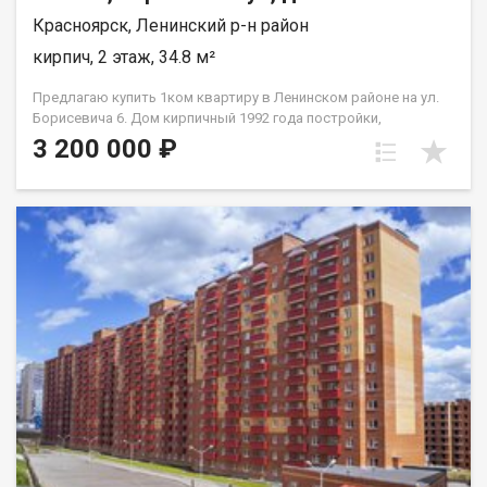
Красноярск, Ленинский р-н район
кирпич, 2 этаж, 34.8 м²
Предлагаю купить 1ком квартиру в Ленинском районе на ул.
Борисевича 6. Дом кирпичный 1992 года постройки,
просторная комната, санузел раздельный, большая лоджия,
3 200 000 ₽
широкие подоконники. Квартира просторная, светлая и очень
теплая. Квартира требует капитального ремонта, что
компенсируется ценой. Придомовая территория: Двор
закрытого типа, внутри хорошая детская площадка и
площадка для отдыха. Все очень чистенькое и по домашнему!
Инфраструктура: Удачное расположение дома, в шаговой
доступности школа № 148 и детский сад, остановки
общественного транспорта и все необходимое для
комфортного проживания. Условия продажи: Документы
проверены и готовы к сделке! Показ по договоренности.