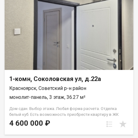
1-комн, Соколовская ул, д.22а
Красноярск, Советский р-н район
монолит-панель, 3 этаж, 36.27 м²
Дом сдан. Выбор этажа. Любая форма расчета. Отделка
белый куб. Есть возможность приобрести квартиру в ЖК
Аринский, под семейную ипотеку сбербанк, со ставкой 4.5 % на
4 600 000 ₽
весь срок кредита. Совкомбанк 3.9% на весь срок кредита.
Под базовую ипотеку сбербанк со ставкой 13.9 % на весь срок
кредита.