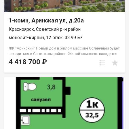
1-комн, Аринская ул, д.20а
Красноярск, Советский р-н район
монолит-кирпич, 12 этаж, 33.99 м²
ЖК "Аринский" Новый дом в жилом массиве Солнечный будет
находиться в Советском районе. Жилой комплекс находится
вдали от городской суеты, при этом быстро можно
4 418 700 ₽
добраться до Взлетки или Октябрьского района по
Северному шоссе, до центра дорога составит 40 минут.
Формат проекта В Советском районе уже полноценно
развитая инфраструктура. Рядом с жилым комплексам
находятся поликлиника, школы, детские сады, супермаркеты,
магазины, салоны красоты, скверы и парки для прогулок.
Дворы Двор у домов предусматривает зоны отдыха,
озеленение, подсветку, в жилом комплексе есть детская и
спортивная площадки со всем необходимым, как для самых
маленьких жильцов, так и старших. Паркинг Наземная
парковка.