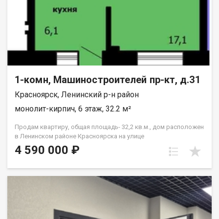
1-комн, Машиностроителей пр-кт, д.31
Красноярск, Ленинский р-н район
монолит-кирпич, 6 этаж, 32.2 м²
Продам квартиру, общая площадь- 32,2 кв.м., дом расположен
в Ленинском районе Красноярска на улице
Машиностроителей, дом 31. Этаж шестой, в девяти этажном
4 590 000 ₽
монолитно-кирпичном доме. Предчистовая отделка от
застройщика. Удобно семьям с детьми (школы и детсады в
радиусе 500 м).