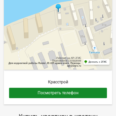
Работает на API 2ГИС
Лицензионное соглашение
Доехать с 2ГИС
Для корректной работы Raster JS API нужен ключ. Помощь:
api@2gis.ru
Красстрой
Посмотреть телефон