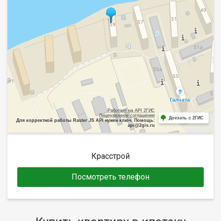
Работает на API 2ГИС
Лицензионное соглашение
Доехать с 2ГИС
Для корректной работы Raster JS API нужен ключ. Помощь:
api@2gis.ru
Красстрой
Посмотреть телефон