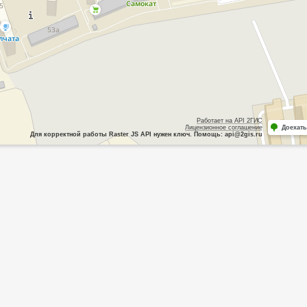
Работает на API 2ГИС
Лицензионное соглашение
Доехать
Для корректной работы Raster JS API нужен ключ. Помощь: api@2gis.ru