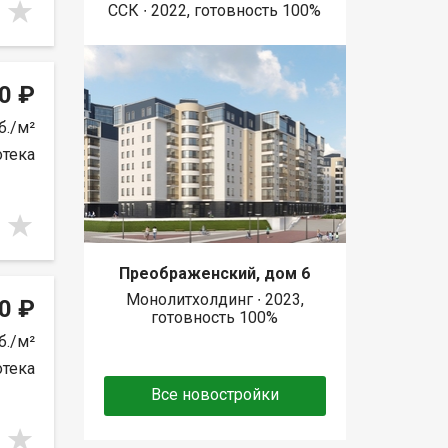
ССК ∙ 2022, готовность 100%
0 ₽
б./м²
отека
Преображенский, дом 6
Монолитхолдинг ∙ 2023,
0 ₽
готовность 100%
б./м²
отека
Все новостройки