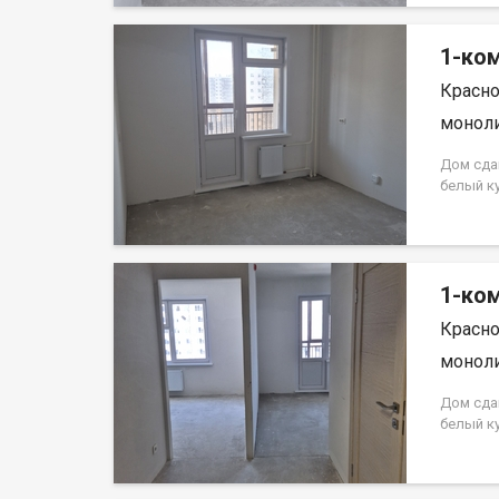
кредита.
на весь 
1-ком
Красно
моноли
Дом сда
белый к
Аринский
на весь 
кредита.
на весь 
1-ком
Красно
моноли
Дом сда
белый к
Аринский
на весь 
кредита.