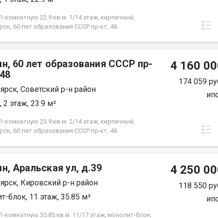
фортного проживания. Условия продажи:
ты проверены и готовы к сделке! Показ по
-комнатную 22.9 кв.м. 1/14 этаж, кирпичный,
енности.
ск, 60 лет образования СССР пр-кт, 48.
н, 60 лет образования СССР пр-
4 160 00
.48
174 059 ру
ярск, Советский р-н район
ип
 2 этаж, 23.9 м²
-комнатную 23.9 кв.м. 2/14 этаж, кирпичный,
ск, 60 лет образования СССР пр-кт, 48.
н, Аральская ул, д.39
4 250 00
ярск, Кировский р-н район
118 550 ру
т-блок, 11 этаж, 35.85 м²
ип
-комнатную 35.85 кв.м. 11/17 этаж, монолит-блок,