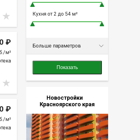
Кухня от
2 до 54
м²
0 ₽
Больше параметров
б./м²
отека
Показать
Новостройки
Красноярского края
0 ₽
б./м²
отека