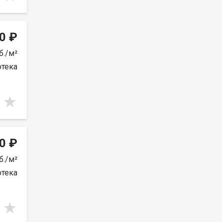
0 ₽
б./м²
отека
0 ₽
б./м²
отека