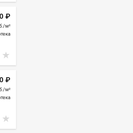
0 ₽
б./м²
отека
0 ₽
б./м²
отека