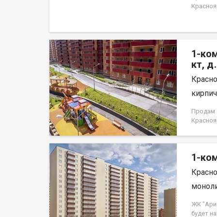
Краснояр
1-ком
кт, д
Красно
кирпич,
Продам 1
Краснояр
1-ком
Красно
моноли
ЖК "Ари
будет н