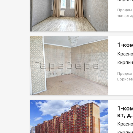
Продам 1
«кварти
потолок
Квартира
доступн
собствен
1-ком
использо
Красно
кирпич,
Предлаг
Борисев
простор
лоджия,
светлая 
ремонта
1-ком
террито
площадк
кт, д
по дома
Красно
дома, в
останов
кирпич,