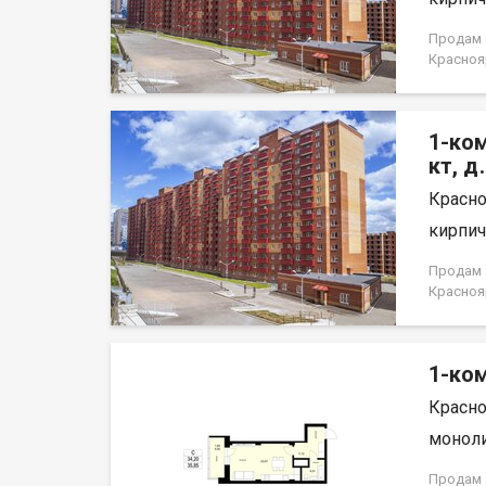
для ком
Докумен
Продам 1
договор
Краснояр
1-ком
кт, д
Красно
кирпич,
Продам 1
Краснояр
1-ком
Красно
моноли
Продам 1