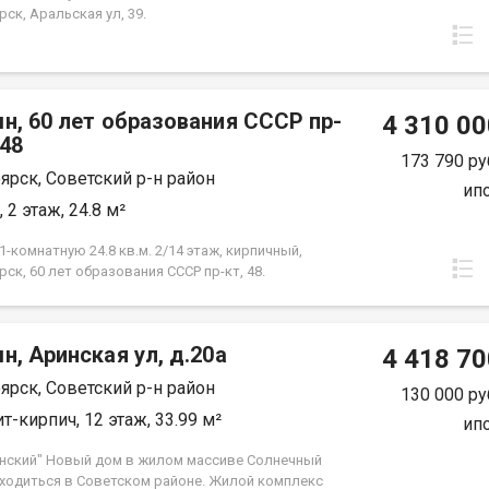
ск, Аральская ул, 39.
н, 60 лет образования СССР пр-
4 310 00
.48
173 790 ру
ярск, Советский р-н район
ип
 2 этаж, 24.8 м²
-комнатную 24.8 кв.м. 2/14 этаж, кирпичный,
ск, 60 лет образования СССР пр-кт, 48.
н, Аринская ул, д.20а
4 418 70
ярск, Советский р-н район
130 000 ру
т-кирпич, 12 этаж, 33.99 м²
ип
нский" Новый дом в жилом массиве Солнечный
аходиться в Советском районе. Жилой комплекс