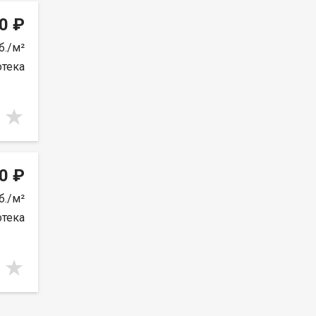
0 ₽
б./м²
отека
0 ₽
б./м²
отека