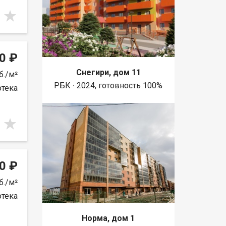
0 ₽
Снегири, дом 11
б./м²
РБК ∙ 2024, готовность 100%
отека
0 ₽
б./м²
отека
Норма, дом 1