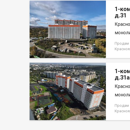
на весь 
1-ко
д.31
Красно
моноли
Продам 1
Красноя
НЕ ОТ 
1-ко
д.31а
Красно
моноли
Продам 1
Красноя
лица, н