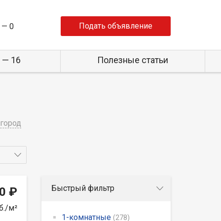
Подать объявление
 —
0
 — 16
Полезные статьи
город
Быстрый фильтр
0 ₽
б./м²
1-комнатные
(278)