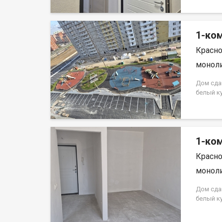
на весь 
кредита.
на весь 
1-ком
Красно
моноли
Дом сда
белый к
Аринский
на весь 
кредита.
на весь 
1-ком
Красно
моноли
Дом сда
белый к
Аринский
на весь 