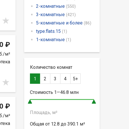
2-комнатные
(550)
3-комнатные
(421)
5-комнатные и более
(86)
type.flats.15
(1)
1-комнатные
(1)
0 ₽
б./м²
отека
Количество комнат
1
2
3
4
5+
Стоимость
1—46.8
млн
0 ₽
Площадь, м²
б./м²
отека
Общая от
12.8 до 390.1
м²