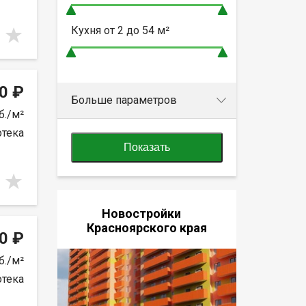
Кухня от
2 до 54
м²
0 ₽
Больше параметров
б./м²
отека
Показать
Новостройки
Красноярского края
0 ₽
б./м²
отека