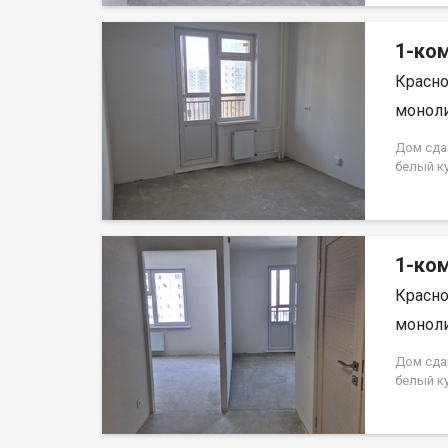
кредита.
на весь 
1-ком
Красно
моноли
Дом сда
белый к
Аринский
на весь 
кредита.
на весь 
1-ком
Красно
моноли
Дом сда
белый к
Аринский
на весь 
кредита.