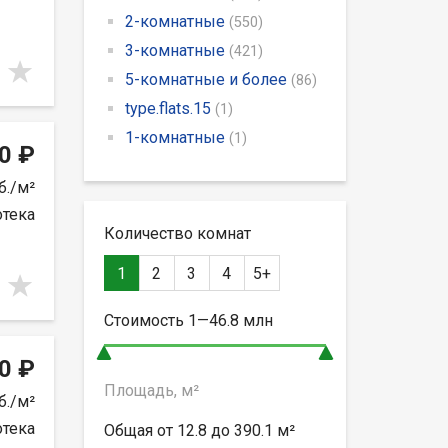
2-комнатные
(550)
3-комнатные
(421)
5-комнатные и более
(86)
type.flats.15
(1)
1-комнатные
(1)
0 ₽
б./м²
отека
Количество комнат
1
2
3
4
5+
Стоимость
1—46.8
млн
0 ₽
Площадь, м²
б./м²
отека
Общая от
12.8 до 390.1
м²