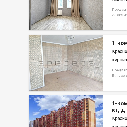
Продам 1
«кварти
потолок
Квартира
доступн
собствен
1-ком
использо
Красно
кирпич,
Предлаг
Борисев
простор
лоджия,
светлая 
ремонта
1-ком
террито
площадк
кт, д
по дома
Красно
дома, в
останов
кирпич,