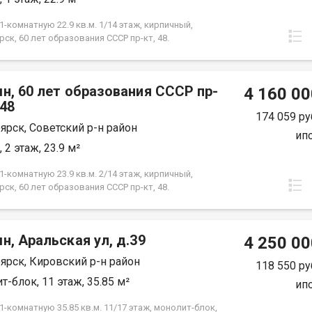
фортного проживания. Условия продажи:
ты проверены и готовы к сделке! Показ по
-комнатную 22.9 кв.м. 1/14 этаж, кирпичный,
енности.
ск, 60 лет образования СССР пр-кт, 48.
н, 60 лет образования СССР пр-
4 160 00
.48
174 059 ру
ярск, Советский р-н район
ип
 2 этаж, 23.9 м²
-комнатную 23.9 кв.м. 2/14 этаж, кирпичный,
ск, 60 лет образования СССР пр-кт, 48.
н, Аральская ул, д.39
4 250 00
ярск, Кировский р-н район
118 550 ру
т-блок, 11 этаж, 35.85 м²
ип
-комнатную 35.85 кв.м. 11/17 этаж, монолит-блок,