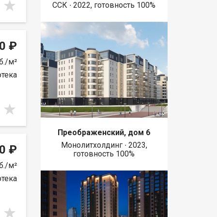
ССК ∙ 2022, готовность 100%
0 ₽
б./м²
отека
Преображенский, дом 6
Монолитхолдинг ∙ 2023,
0 ₽
готовность 100%
б./м²
отека