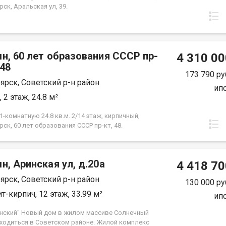
ск, Аральская ул, 39.
н, 60 лет образования СССР пр-
4 310 00
.48
173 790 ру
ярск, Советский р-н район
ип
 2 этаж, 24.8 м²
-комнатную 24.8 кв.м. 2/14 этаж, кирпичный,
ск, 60 лет образования СССР пр-кт, 48.
н, Аринская ул, д.20а
4 418 70
ярск, Советский р-н район
130 000 ру
т-кирпич, 12 этаж, 33.99 м²
ип
нский" Новый дом в жилом массиве Солнечный
аходиться в Советском районе. Жилой комплекс