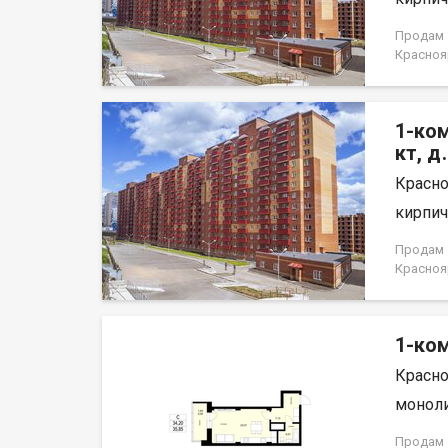
для ком
Докумен
Продам 1
договор
Краснояр
1-ком
кт, д
Красно
кирпич,
Продам 1
Краснояр
1-ком
Красно
моноли
Продам 1