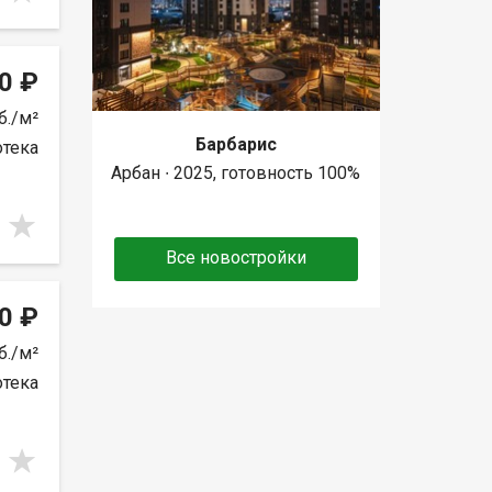
0 ₽
б./м²
Барбарис
отека
Арбан ∙ 2025, готовность 100%
Все новостройки
0 ₽
б./м²
отека