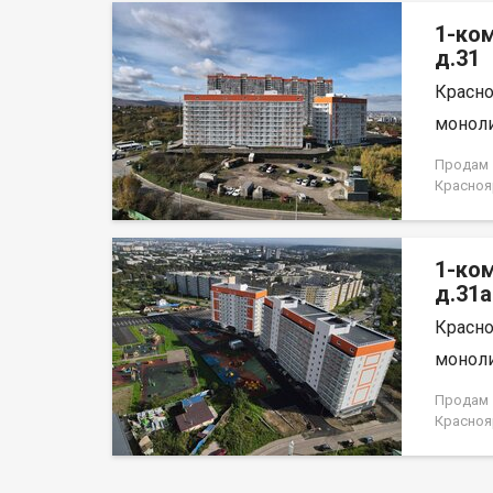
на весь 
1-ко
д.31
Красно
моноли
Продам 1
Красноя
НЕ ОТ 
1-ко
д.31а
Красно
моноли
Продам 1
Красноя
лица, н