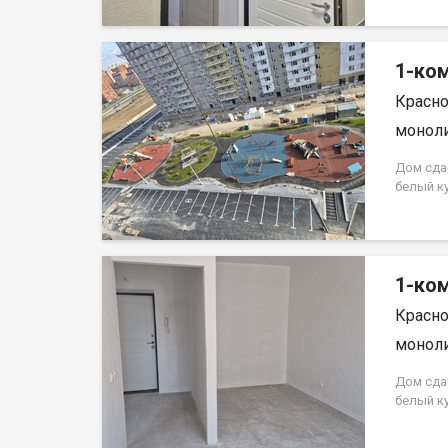
на весь 
кредита.
на весь 
1-ком
Красно
моноли
Дом сда
белый к
Аринский
на весь 
кредита.
на весь 
1-ком
Красно
моноли
Дом сда
белый к
Аринский
на весь 