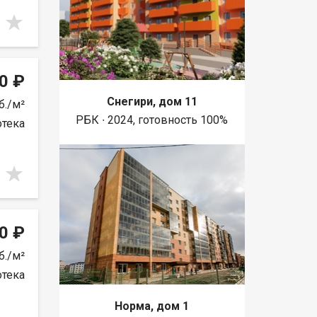
0 ₽
Снегири, дом 11
б./м²
РБК ∙ 2024, готовность 100%
отека
0 ₽
б./м²
отека
Норма, дом 1