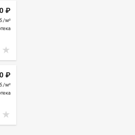
0 ₽
б./м²
отека
0 ₽
б./м²
отека