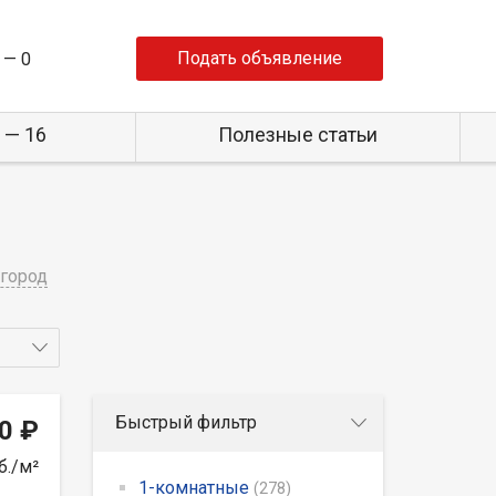
Подать объявление
 —
0
 — 16
Полезные статьи
город
Быстрый фильтр
0 ₽
б./м²
1-комнатные
(278)