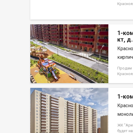
Краснояр
1-ком
кт, д
Красно
кирпич,
Продам 1
Краснояр
1-ком
Красно
моноли
ЖК "Ари
будет н