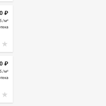
0 ₽
б./м²
отека
0 ₽
б./м²
отека