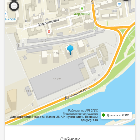
Работает на API 2ГИС
Лицензионное соглашение
Доехать с 2ГИС
Для корректной работы Raster JS API нужен ключ. Помощь:
api@2gis.ru
Сибиряк