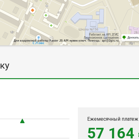
Работает на API 2ГИС
Лицензионное соглашение
Доехать
Для корректной работы Raster JS API нужен ключ. Помощь: api@2gis.ru
ку
Ежемесячный платеж
57 164