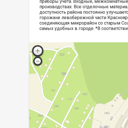
приборы учета. Входные, межкомнатные 
производствах. Все отделочные материа
доступность района постоянно улучшаетс
горожане левобережной части Красноярс
соединяющая микрорайон со старым Сол
самых удобных в городе. *В соответств