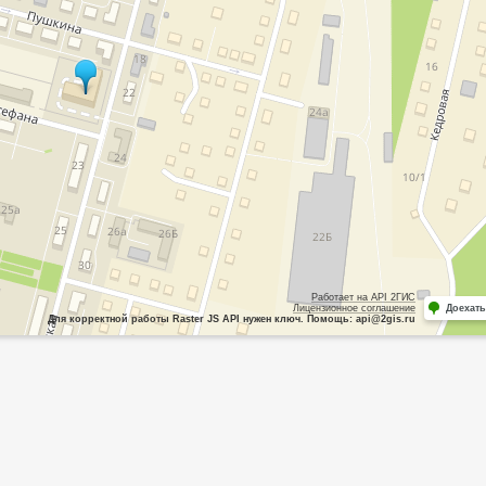
Работает на API 2ГИС
Лицензионное соглашение
Доехать
Для корректной работы Raster JS API нужен ключ. Помощь: api@2gis.ru