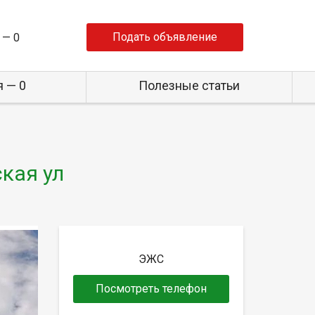
Подать объявление
 —
0
 — 0
Полезные статьи
кая ул
ЭЖС
Посмотреть телефон