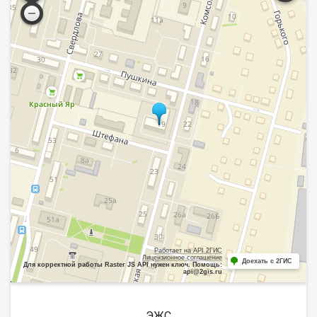
Работает на API 2ГИС
Лицензионное соглашение
Доехать с 2ГИС
Для корректной работы Raster JS API нужен ключ. Помощь:
api@2gis.ru
ЭЖС